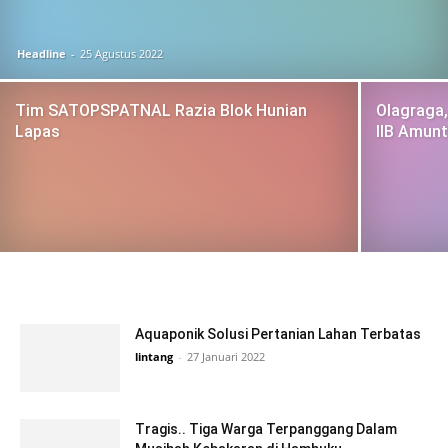
Headline
-
25 Agustus 2022
Tim SATOPSPATNAL Razia Blok Hunian
Olagraga,
Lapas
IIB Amunt
Aquaponik Solusi Pertanian Lahan Terbatas
lintang
-
27 Januari 2022
Tragis.. Tiga Warga Terpanggang Dalam