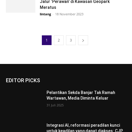
Jalur ‘Perawan’ di Kawasan Geopark
Meratus
lintang
-
18 November 2023
1
2
3
EDITOR PICKS
Pelantikan Sekda Banjar Tak Ramah
Wartawan, Media Diminta Keluar
31 Juli 2025
Integrasi AI, reformasi peradilan kunci
untuk keadilan yang dapat diakses: CJP