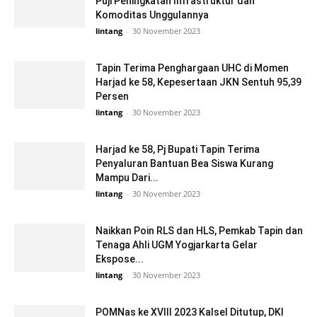
Puji Peningkatan Infrastruktur dan
Komoditas Unggulannya
lintang
-
30 November 2023
Tapin Terima Penghargaan UHC di Momen
Harjad ke 58, Kepesertaan JKN Sentuh 95,39
Persen
lintang
-
30 November 2023
Harjad ke 58, Pj Bupati Tapin Terima
Penyaluran Bantuan Bea Siswa Kurang
Mampu Dari...
lintang
-
30 November 2023
Naikkan Poin RLS dan HLS, Pemkab Tapin dan
Tenaga Ahli UGM Yogjarkarta Gelar
Ekspose...
lintang
-
30 November 2023
POMNas ke XVIII 2023 Kalsel Ditutup, DKI