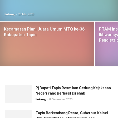
lintang
-
20 Mei 2025
Kecamatan Piani Juara Umum MTQ ke-36
PTAM Inta
Kabupaten Tapin
Ikhwansy
Pendistri
Pj Bupati Tapin Resmikan Gedung Kejaksaan
Negeri Yang Berhasil Direhab
lintang
-
8 Desember 2023
Tapin Berkembang Pesat, Gubernur Kalsel