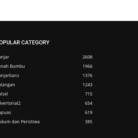
OPULAR CATEGORY
anjar
2608
anah Bumbu
1966
anjarbaru
1376
alangan
1243
lsel
715
vertorial2
654
apuas
619
ukum dan Peristiwa
385