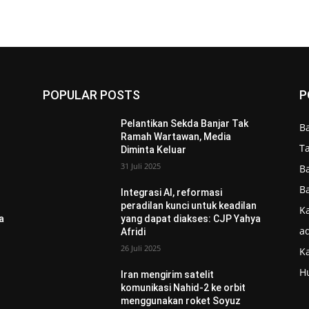
POPULAR POSTS
P
Pelantikan Sekda Banjar Tak
B
Ramah Wartawan, Media
T
Diminta Keluar
31 Juli 2025
B
B
Integrasi AI, reformasi
n
peradilan kunci untuk keadilan
Ka
a
yang dapat diakses: CJP Yahya
ad
Afridi
26 Juli 2025
K
H
Iran mengirim satelit
komunikasi Nahid-2 ke orbit
menggunakan roket Soyuz