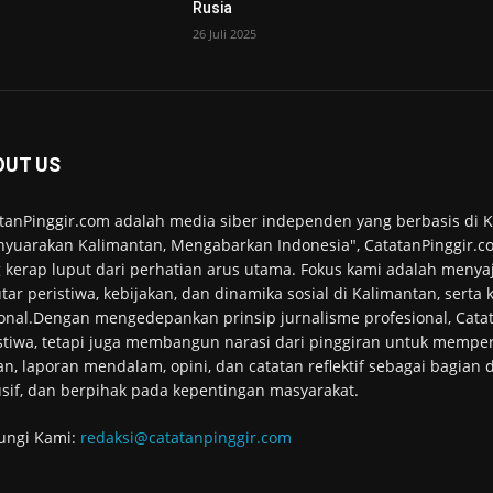
Rusia
26 Juli 2025
OUT US
tanPinggir.com adalah media siber independen yang berbasis di
yuarakan Kalimantan, Mengabarkan Indonesia", CatatanPinggir.co
 kerap luput dari perhatian arus utama. Fokus kami adalah menyaj
tar peristiwa, kebijakan, dan dinamika sosial di Kalimantan, serta
onal.Dengan mengedepankan prinsip jurnalisme profesional, Cata
stiwa, tetapi juga membangun narasi dari pinggiran untuk memper
an, laporan mendalam, opini, dan catatan reflektif sebagai bagian
usif, dan berpihak pada kepentingan masyarakat.
ungi Kami:
redaksi@catatanpinggir.com