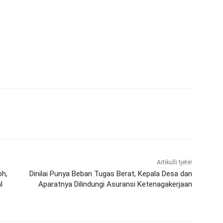
Artikulli tjetër
oh,
Dinilai Punya Beban Tugas Berat, Kepala Desa dan
l
Aparatnya Dilindungi Asuransi Ketenagakerjaan