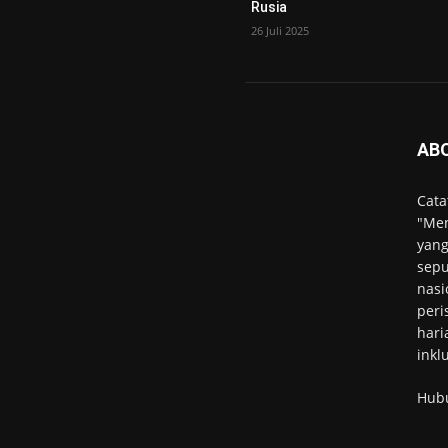
Rusia
26 Juli 2025
AB
Cata
"Men
yang
sepu
nasi
peri
hari
inkl
Hub