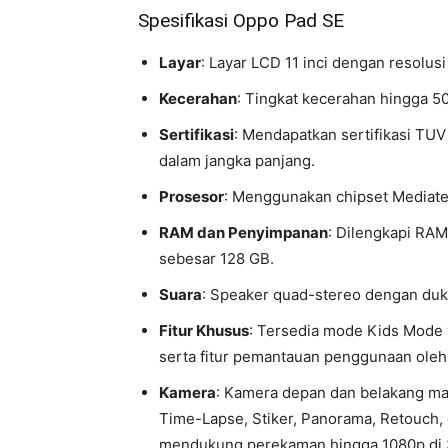
Spesifikasi Oppo Pad SE
Layar
: Layar LCD 11 inci dengan resolusi
Kecerahan
: Tingkat kecerahan hingga 50
Sertifikasi
: Mendapatkan sertifikasi TU
dalam jangka panjang.
Prosesor
: Menggunakan chipset Mediate
RAM dan Penyimpanan
: Dilengkapi RA
sebesar 128 GB.
Suara
: Speaker quad-stereo dengan duk
Fitur Khusus
: Tersedia mode Kids Mode
serta fitur pemantauan penggunaan oleh 
Kamera
: Kamera depan dan belakang mas
Time-Lapse, Stiker, Panorama, Retouch, d
mendukung perekaman hingga 1080p di 3