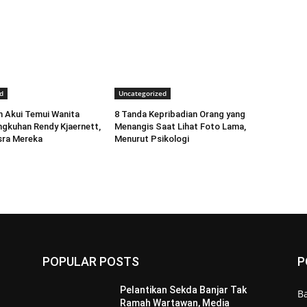
d
Uncategorized
 Akui Temui Wanita
8 Tanda Kepribadian Orang yang
ngkuhan Rendy Kjaernett,
Menangis Saat Lihat Foto Lama,
sra Mereka
Menurut Psikologi
POPULAR POSTS
P
Pelantikan Sekda Banjar Tak
B
Ramah Wartawan, Media