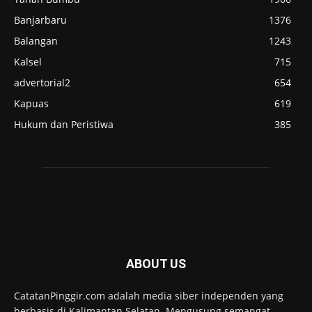
Banjarbaru
1376
Balangan
1243
Kalsel
715
advertorial2
654
Kapuas
619
Hukum dan Peristiwa
385
ABOUT US
CatatanPinggir.com adalah media siber independen yang
berbasis di Kalimantan Selatan. Mengusung semangat