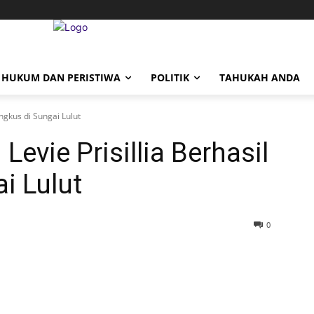
HUKUM DAN PERISTIWA
POLITIK
TAHUKAH ANDA
ngkus di Sungai Lulut
evie Prisillia Berhasil
i Lulut
0