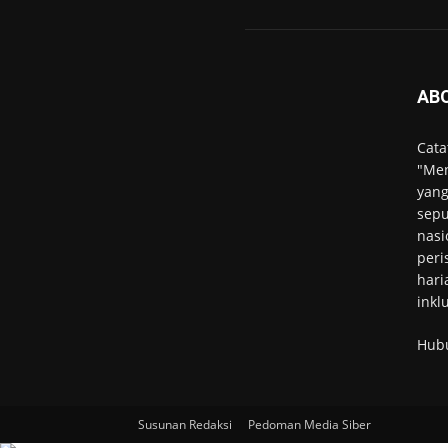
AB
Cata
"Men
yang
sepu
nasi
peri
hari
inkl
Hub
Susunan Redaksi
Pedoman Media Siber