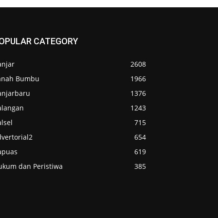
OPULAR CATEGORY
anjar
2608
anah Bumbu
1966
anjarbaru
1376
alangan
1243
lsel
715
vertorial2
654
apuas
619
ukum dan Peristiwa
385