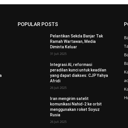
POPULAR POSTS
P
Pelantikan Sekda Banjar Tak
B
Ramah Wartawan, Media
T
Diminta Keluar
31 Juli 2025
B
B
Integrasi AI, reformasi
n
peradilan kunci untuk keadilan
Ka
a
yang dapat diakses: CJP Yahya
ad
Afridi
26 Juli 2025
K
H
Iran mengirim satelit
komunikasi Nahid-2 ke orbit
menggunakan roket Soyuz
Rusia
26 Juli 2025