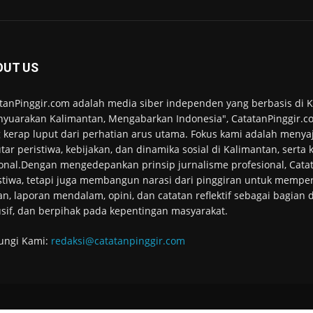
OUT US
tanPinggir.com adalah media siber independen yang berbasis di
yuarakan Kalimantan, Mengabarkan Indonesia", CatatanPinggir.co
 kerap luput dari perhatian arus utama. Fokus kami adalah menyaj
tar peristiwa, kebijakan, dan dinamika sosial di Kalimantan, serta
onal.Dengan mengedepankan prinsip jurnalisme profesional, Cata
stiwa, tetapi juga membangun narasi dari pinggiran untuk memper
an, laporan mendalam, opini, dan catatan reflektif sebagai bagian
usif, dan berpihak pada kepentingan masyarakat.
ungi Kami:
redaksi@catatanpinggir.com