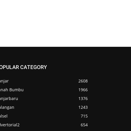
OPULAR CATEGORY
anjar
2608
anah Bumbu
1966
anjarbaru
1376
alangan
1243
lsel
715
vertorial2
654