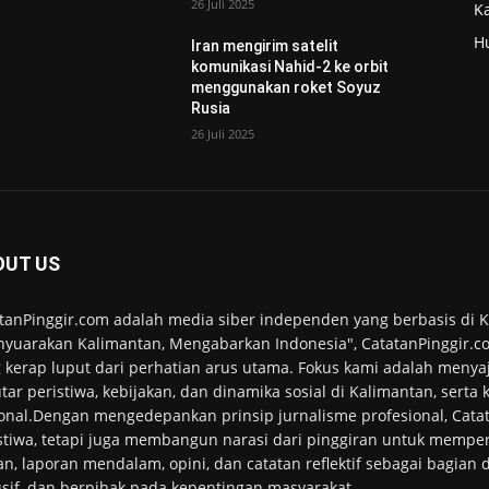
26 Juli 2025
K
H
Iran mengirim satelit
komunikasi Nahid-2 ke orbit
menggunakan roket Soyuz
Rusia
26 Juli 2025
OUT US
tanPinggir.com adalah media siber independen yang berbasis di
yuarakan Kalimantan, Mengabarkan Indonesia", CatatanPinggir.co
 kerap luput dari perhatian arus utama. Fokus kami adalah menyaj
tar peristiwa, kebijakan, dan dinamika sosial di Kalimantan, serta
onal.Dengan mengedepankan prinsip jurnalisme profesional, Cata
stiwa, tetapi juga membangun narasi dari pinggiran untuk memper
an, laporan mendalam, opini, dan catatan reflektif sebagai bagian
usif, dan berpihak pada kepentingan masyarakat.