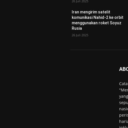
26 Juli 2025
Iran mengirim satelit
komunikasi Nahid-2 ke orbit
menggunakan roket Soyuz
Rusia
26 Juli 2025
AB
Cata
"Men
yang
sepu
nasi
peri
hari
inkl