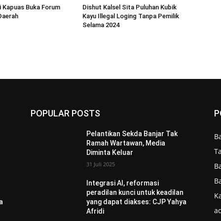
i Kapuas Buka Forum
Dishut Kalsel Sita Puluhan Kubik
Daerah
Kayu Illegal Loging Tanpa Pemilik
Selama 2024
POPULAR POSTS
P
Pelantikan Sekda Banjar Tak
B
Ramah Wartawan, Media
T
Diminta Keluar
31 Juli 2025
B
B
Integrasi AI, reformasi
n
peradilan kunci untuk keadilan
Ka
a
yang dapat diakses: CJP Yahya
ad
Afridi