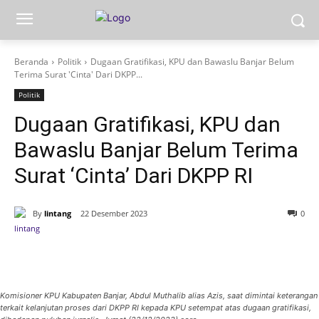
Beranda
Politik
Dugaan Gratifikasi, KPU dan Bawaslu Banjar Belum
Terima Surat 'Cinta' Dari DKPP...
Politik
Dugaan Gratifikasi, KPU dan
Bawaslu Banjar Belum Terima
Surat ‘Cinta’ Dari DKPP RI
By
lintang
22 Desember 2023
0
Komisioner KPU Kabupaten Banjar, Abdul Muthalib alias Azis, saat dimintai keterangan
terkait kelanjutan proses dari DKPP RI kepada KPU setempat atas dugaan gratifikasi,