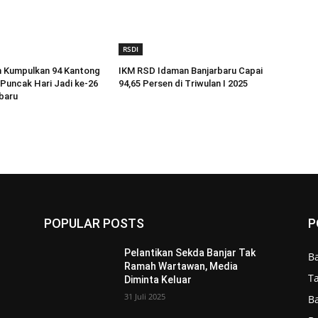
RSDI
 Kumpulkan 94 Kantong
IKM RSD Idaman Banjarbaru Capai
Puncak Hari Jadi ke-26
94,65 Persen di Triwulan I 2025
baru
POPULAR POSTS
P
Pelantikan Sekda Banjar Tak
B
Ramah Wartawan, Media
T
Diminta Keluar
31 Juli 2025
B