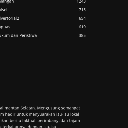
alangan
1243
lsel
715
vertorial2
654
apuas
619
ukum dan Peristiwa
385
 Kalimantan Selatan. Mengusung semangat
m hadir untuk menyuarakan isu-isu lokal
ikan berita faktual, berimbang, dan tajam
 keterkaitannya dengan isu-isu