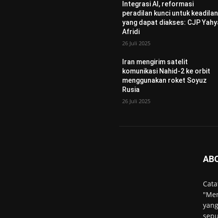
Integrasi AI, reformasi
peradilan kunci untuk keadila
yang dapat diakses: CJP Yahy
Afridi
26 Juli 2025
Iran mengirim satelit
komunikasi Nahid-2 ke orbit
menggunakan roket Soyuz
Rusia
26 Juli 2025
AB
Cata
"Men
yang
sepu