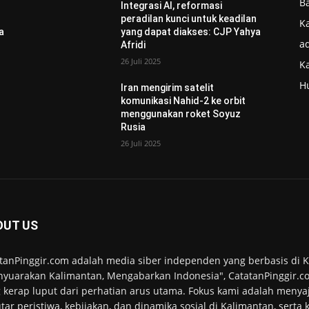
B
Integrasi AI, reformasi
n
peradilan kunci untuk keadilan
Ka
a
yang dapat diakses: CJP Yahya
ad
Afridi
26 Juli 2025
K
H
Iran mengirim satelit
komunikasi Nahid-2 ke orbit
menggunakan roket Soyuz
Rusia
26 Juli 2025
OUT US
tanPinggir.com adalah media siber independen yang berbasis di
yuarakan Kalimantan, Mengabarkan Indonesia", CatatanPinggir.co
 kerap luput dari perhatian arus utama. Fokus kami adalah menyaj
tar peristiwa, kebijakan, dan dinamika sosial di Kalimantan, serta