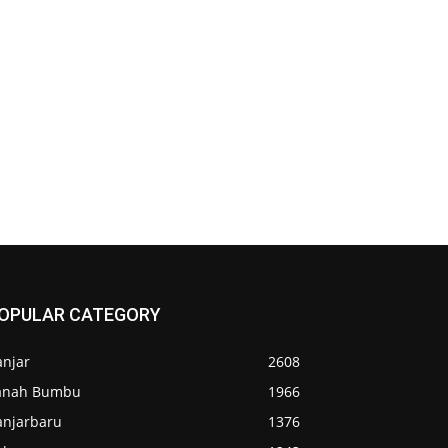
OPULAR CATEGORY
anjar
2608
anah Bumbu
1966
anjarbaru
1376