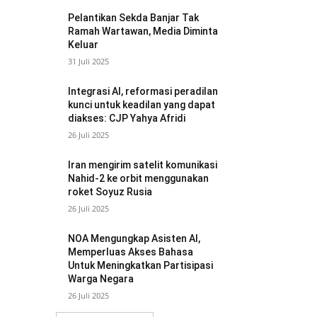
Pelantikan Sekda Banjar Tak
Ramah Wartawan, Media Diminta
Keluar
31 Juli 2025
Integrasi AI, reformasi peradilan
kunci untuk keadilan yang dapat
diakses: CJP Yahya Afridi
26 Juli 2025
Iran mengirim satelit komunikasi
Nahid-2 ke orbit menggunakan
roket Soyuz Rusia
26 Juli 2025
NOA Mengungkap Asisten AI,
Memperluas Akses Bahasa
Untuk Meningkatkan Partisipasi
Warga Negara
26 Juli 2025