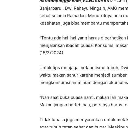
catatanpinggir.com, BANJARBARU
– Ahli 
Banjarbaru , Dwi Rahayu Ningsih, AMG mem
sehat selama Ramadan. Menurutnya pola ma
kesehatan juga bisa membantu mempertah
“Tentu ada hal-hal yang harus diperhatika
menjalankan ibadah puasa. Konsumsi makana
(15/3/2024).
Untuk tips menjaga metabolisme tubuh, Dw
waktu makan sahur karena menjadi sumber 
mengkonsumsi air minum dengan akumulasi t
“Nah saat buka puasa nanti, makan lah mak
Makan jangan berlebihan, porsinya harus tep
Tidak lupa ia juga menyarankan untuk melaku
agar tubuh tetap sehat dan bugar. Meskipun 