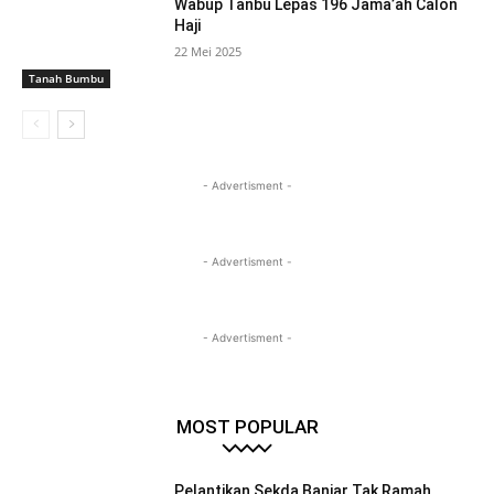
Wabup Tanbu Lepas 196 Jama’ah Calon
Haji
22 Mei 2025
Tanah Bumbu
- Advertisment -
- Advertisment -
- Advertisment -
MOST POPULAR
Pelantikan Sekda Banjar Tak Ramah