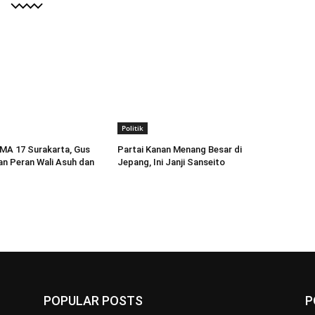
Politik
MA 17 Surakarta, Gus
Partai Kanan Menang Besar di
an Peran Wali Asuh dan
Jepang, Ini Janji Sanseito
POPULAR POSTS
P