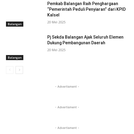
Pemkab Balangan Raih Penghargaan
“Pemerintah Peduli Penyiaran” dari KPID
Kalsel
20 Mei 2025
Balangan
Pj Sekda Balangan Ajak Seluruh Elemen
Dukung Pembangunan Daerah
20 Mei 2025
Balangan
- Advertisment -
- Advertisment -
- Advertisment -