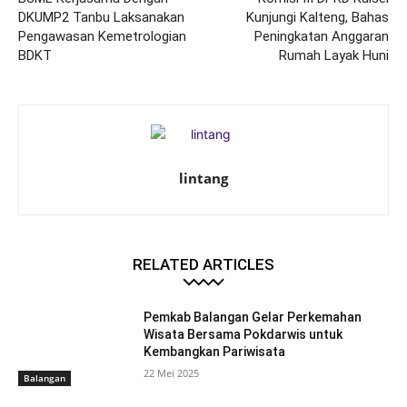
DKUMP2 Tanbu Laksanakan
Kunjungi Kalteng, Bahas
Pengawasan Kemetrologian
Peningkatan Anggaran
BDKT
Rumah Layak Huni
lintang
RELATED ARTICLES
Pemkab Balangan Gelar Perkemahan
Wisata Bersama Pokdarwis untuk
Kembangkan Pariwisata
22 Mei 2025
Balangan