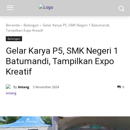
Beranda
Balangan
Gelar Karya P5, SMK Negeri 1 Batumandi,
Tampilkan Expo Kreatif
Balangan
Gelar Karya P5, SMK Negeri 1
Batumandi, Tampilkan Expo
Kreatif
By
lintang
5 November 2024
0