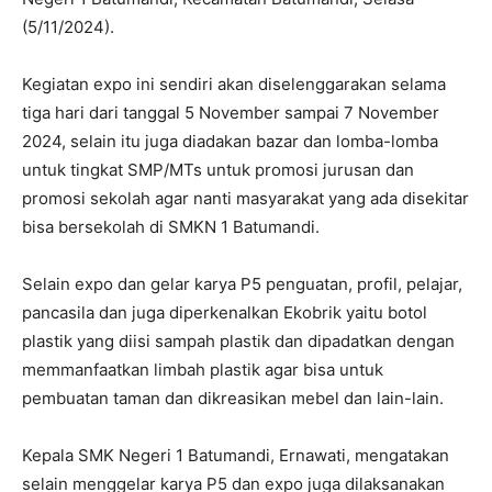
(5/11/2024).
Kegiatan expo ini sendiri akan diselenggarakan selama
tiga hari dari tanggal 5 November sampai 7 November
2024, selain itu juga diadakan bazar dan lomba-lomba
untuk tingkat SMP/MTs untuk promosi jurusan dan
promosi sekolah agar nanti masyarakat yang ada disekitar
bisa bersekolah di SMKN 1 Batumandi.
Selain expo dan gelar karya P5 penguatan, profil, pelajar,
pancasila dan juga diperkenalkan Ekobrik yaitu botol
plastik yang diisi sampah plastik dan dipadatkan dengan
memmanfaatkan limbah plastik agar bisa untuk
pembuatan taman dan dikreasikan mebel dan lain-lain.
Kepala SMK Negeri 1 Batumandi, Ernawati, mengatakan
selain menggelar karya P5 dan expo juga dilaksanakan