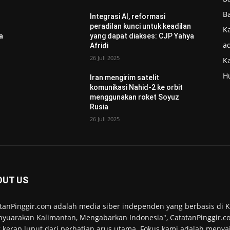
B
Integrasi AI, reformasi
n
peradilan kunci untuk keadilan
Ka
a
yang dapat diakses: CJP Yahya
ad
Afridi
26 Juli 2025
K
H
Iran mengirim satelit
komunikasi Nahid-2 ke orbit
menggunakan roket Soyuz
Rusia
26 Juli 2025
OUT US
tanPinggir.com adalah media siber independen yang berbasis di
yuarakan Kalimantan, Mengabarkan Indonesia", CatatanPinggir.co
 kerap luput dari perhatian arus utama. Fokus kami adalah menyaj