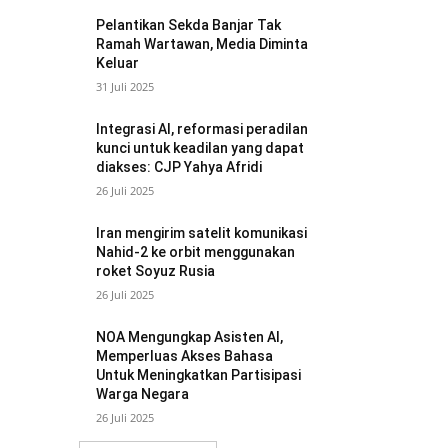
Pelantikan Sekda Banjar Tak
Ramah Wartawan, Media Diminta
Keluar
31 Juli 2025
Integrasi AI, reformasi peradilan
kunci untuk keadilan yang dapat
diakses: CJP Yahya Afridi
26 Juli 2025
Iran mengirim satelit komunikasi
Nahid-2 ke orbit menggunakan
roket Soyuz Rusia
26 Juli 2025
NOA Mengungkap Asisten AI,
Memperluas Akses Bahasa
Untuk Meningkatkan Partisipasi
Warga Negara
26 Juli 2025