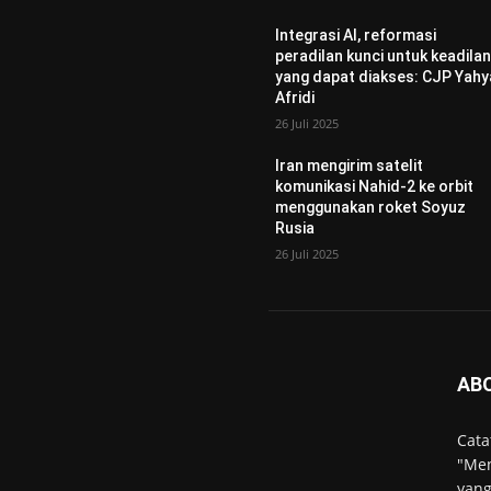
Integrasi AI, reformasi
peradilan kunci untuk keadila
yang dapat diakses: CJP Yahy
Afridi
26 Juli 2025
Iran mengirim satelit
komunikasi Nahid-2 ke orbit
menggunakan roket Soyuz
Rusia
26 Juli 2025
AB
Cata
"Men
yang