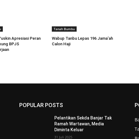
u
Tanah Bumbu
Yuskin Apresiasi Peran
Wabup Tanbu Lepas 196 Jama’ah
kung BPJS
Calon Haji
rjaan
POPULAR POSTS
P
Pelantikan Sekda Banjar Tak
B
Ramah Wartawan, Media
T
Diminta Keluar
31 Juli 2025
B