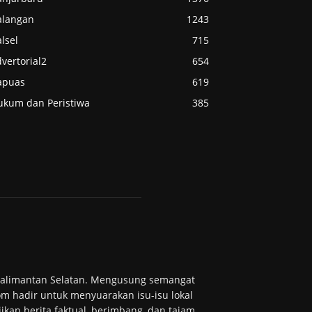
alangan
1243
lsel
715
vertorial2
654
apuas
619
ukum dan Peristiwa
385
 Kalimantan Selatan. Mengusung semangat
m hadir untuk menyuarakan isu-isu lokal
ikan berita faktual, berimbang, dan tajam