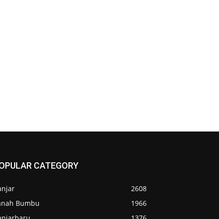
OPULAR CATEGORY
anjar
2608
anah Bumbu
1966
anjarbaru
1376