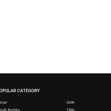
OPULAR CATEGORY
anjar
2608
anah Bumbu
1966