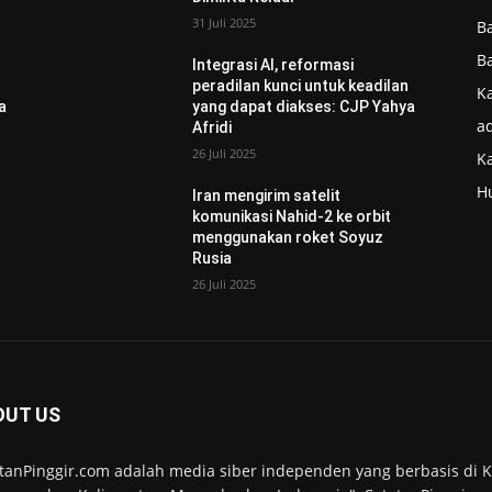
31 Juli 2025
B
B
Integrasi AI, reformasi
n
peradilan kunci untuk keadilan
Ka
a
yang dapat diakses: CJP Yahya
ad
Afridi
26 Juli 2025
K
H
Iran mengirim satelit
komunikasi Nahid-2 ke orbit
menggunakan roket Soyuz
Rusia
26 Juli 2025
OUT US
tanPinggir.com adalah media siber independen yang berbasis di