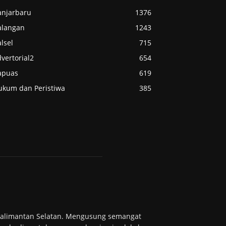
anjarbaru
1376
alangan
1243
lsel
715
vertorial2
654
apuas
619
ukum dan Peristiwa
385
 Kalimantan Selatan. Mengusung semangat