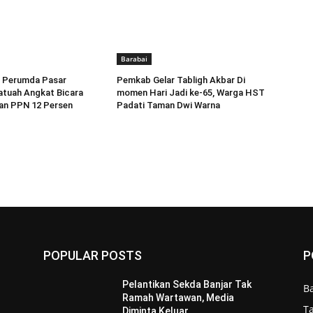
Barabai
II Perumda Pasar
Pemkab Gelar Tabligh Akbar Di
atuah Angkat Bicara
momen Hari Jadi ke-65, Warga HST
an PPN 12 Persen
Padati Taman Dwi Warna
POPULAR POSTS
P
Pelantikan Sekda Banjar Tak
B
Ramah Wartawan, Media
T
Diminta Keluar