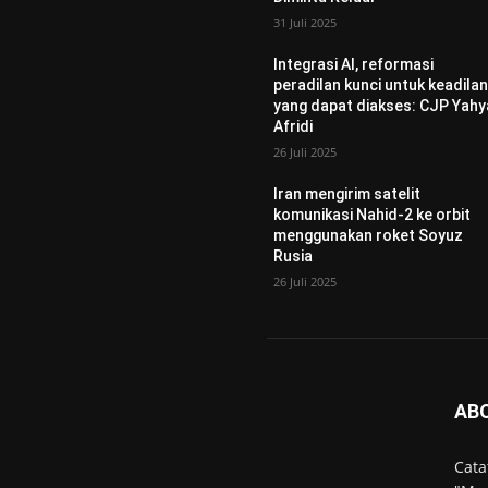
31 Juli 2025
Integrasi AI, reformasi
peradilan kunci untuk keadila
yang dapat diakses: CJP Yahy
Afridi
26 Juli 2025
Iran mengirim satelit
komunikasi Nahid-2 ke orbit
menggunakan roket Soyuz
Rusia
26 Juli 2025
AB
Cata