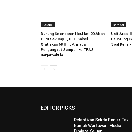
Barabai
Barabai
Dukung Kelancaran Haul ke- 20 Abah
Unit Area I
Guru Sekumpul, DLH Kalsel
Bauntung B
Gratiskan 68 Unit Armada
Soal Kenaik
Pengangkut Sampah ke TPAS
Banjarbakula
EDITOR PICKS
Pelantikan Sekda Banjar Tak
Ramah Wartawan, Media
Diminta Keluar