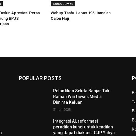
u
Tanah Bumbu
Yuskin Apresiasi Peran
Wabup Tanbu Lepas 196 Jama’ah
kung BPJS
Calon Haji
rjaan
POPULAR POSTS
P
Pelantikan Sekda Banjar Tak
B
Ramah Wartawan, Media
T
Diminta Keluar
31 Juli 2025
B
B
Integrasi AI, reformasi
n
peradilan kunci untuk keadilan
Ka
a
yang dapat diakses: CJP Yahya