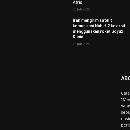
Afridi
26 Juli 2025
Iran mengirim satelit
komunikasi Nahid-2 ke orbit
menggunakan roket Soyuz
Rusia
26 Juli 2025
AB
Cata
"Men
yang
sepu
nasi
peri