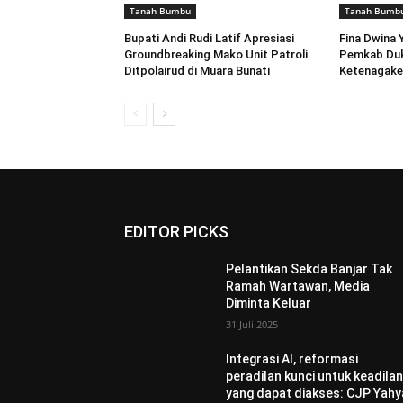
Tanah Bumbu
Tanah Bumb
Bupati Andi Rudi Latif Apresiasi
Fina Dwina 
Groundbreaking Mako Unit Patroli
Pemkab Du
Ditpolairud di Muara Bunati
Ketenagake
EDITOR PICKS
Pelantikan Sekda Banjar Tak
Ramah Wartawan, Media
Diminta Keluar
31 Juli 2025
Integrasi AI, reformasi
peradilan kunci untuk keadila
yang dapat diakses: CJP Yahy