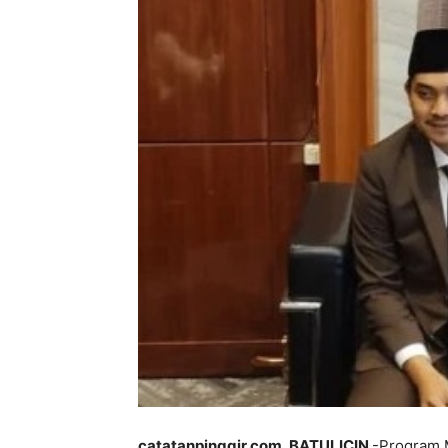
catatanpinggir.com, BATULICIN
-Program 