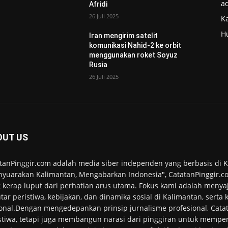
ad
Afridi
26 Juli 2025
K
H
Iran mengirim satelit
komunikasi Nahid-2 ke orbit
menggunakan roket Soyuz
Rusia
26 Juli 2025
OUT US
tanPinggir.com adalah media siber independen yang berbasis di
yuarakan Kalimantan, Mengabarkan Indonesia", CatatanPinggir.co
 kerap luput dari perhatian arus utama. Fokus kami adalah menyaj
tar peristiwa, kebijakan, dan dinamika sosial di Kalimantan, serta
onal.Dengan mengedepankan prinsip jurnalisme profesional, Cata
stiwa, tetapi juga membangun narasi dari pinggiran untuk memper