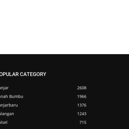
OPULAR CATEGORY
anjar
2608
anah Bumbu
1966
anjarbaru
1376
alangan
1243
lsel
715