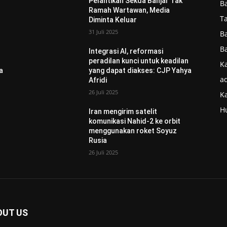
Pelantikan Sekda Banjar Tak
B
Ramah Wartawan, Media
T
Diminta Keluar
31 Juli 2025
B
B
Integrasi AI, reformasi
n
peradilan kunci untuk keadilan
Ka
a
yang dapat diakses: CJP Yahya
ad
Afridi
26 Juli 2025
K
H
Iran mengirim satelit
komunikasi Nahid-2 ke orbit
menggunakan roket Soyuz
Rusia
26 Juli 2025
OUT US