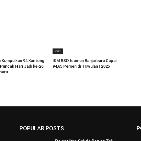
RSDI
 Kumpulkan 94 Kantong
IKM RSD Idaman Banjarbaru Capai
Puncak Hari Jadi ke-26
94,65 Persen di Triwulan I 2025
baru
POPULAR POSTS
P