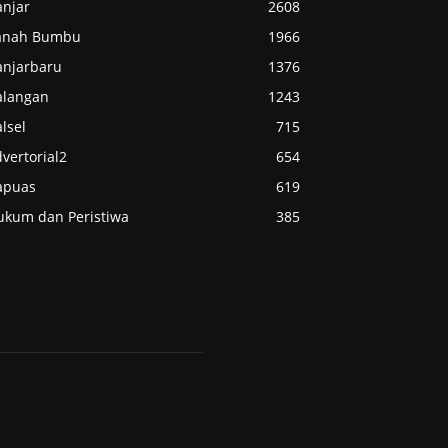
anjar
2608
anah Bumbu
1966
anjarbaru
1376
alangan
1243
lsel
715
vertorial2
654
apuas
619
ukum dan Peristiwa
385