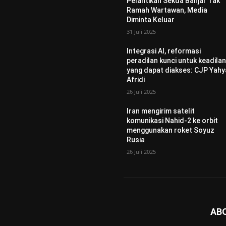
Pelantikan Sekda Banjar Tak
Ramah Wartawan, Media
Diminta Keluar
31 Juli 2025
Integrasi AI, reformasi
peradilan kunci untuk keadila
yang dapat diakses: CJP Yahy
Afridi
26 Juli 2025
Iran mengirim satelit
komunikasi Nahid-2 ke orbit
menggunakan roket Soyuz
Rusia
26 Juli 2025
AB