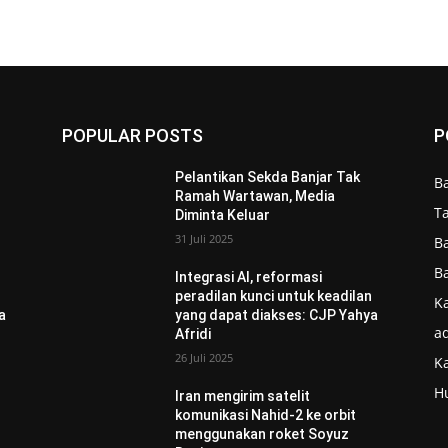
POPULAR POSTS
P
Pelantikan Sekda Banjar Tak
B
Ramah Wartawan, Media
T
Diminta Keluar
31 Juli 2025
B
B
Integrasi AI, reformasi
n
peradilan kunci untuk keadilan
Ka
a
yang dapat diakses: CJP Yahya
ad
Afridi
26 Juli 2025
K
H
Iran mengirim satelit
komunikasi Nahid-2 ke orbit
menggunakan roket Soyuz