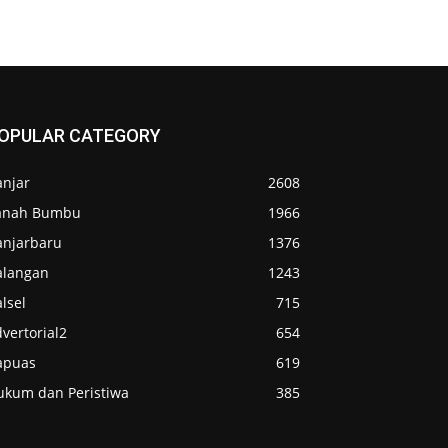
OPULAR CATEGORY
anjar
2608
anah Bumbu
1966
anjarbaru
1376
alangan
1243
lsel
715
vertorial2
654
apuas
619
ukum dan Peristiwa
385