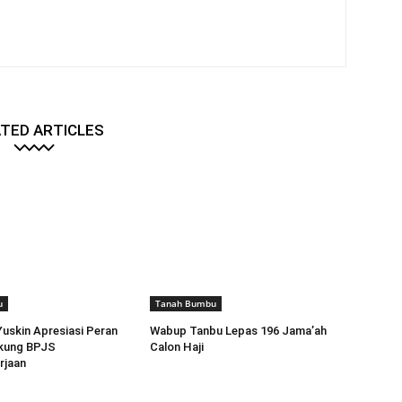
TED ARTICLES
u
Tanah Bumbu
Yuskin Apresiasi Peran
Wabup Tanbu Lepas 196 Jama’ah
kung BPJS
Calon Haji
rjaan