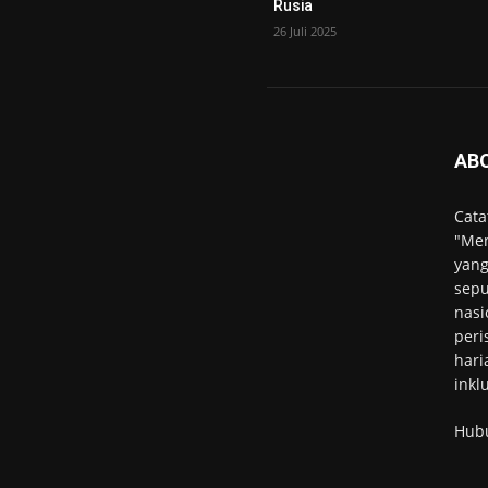
Rusia
26 Juli 2025
AB
Cata
"Men
yang
sepu
nasi
peri
hari
inkl
Hub