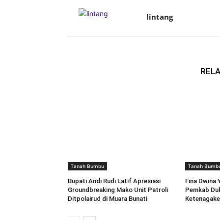
lintang
RELA
Tanah Bumbu
Tanah Bumb
Bupati Andi Rudi Latif Apresiasi
Fina Dwina 
Groundbreaking Mako Unit Patroli
Pemkab Du
Ditpolairud di Muara Bunati
Ketenagake