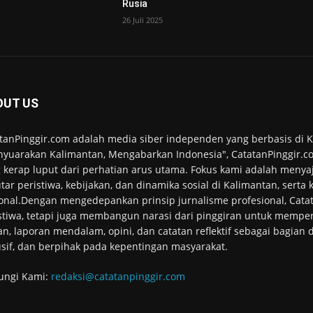
Rusia
26 Juli 2025
OUT US
tanPinggir.com adalah media siber independen yang berbasis di
yuarakan Kalimantan, Mengabarkan Indonesia", CatatanPinggir.co
 kerap luput dari perhatian arus utama. Fokus kami adalah menyaj
tar peristiwa, kebijakan, dan dinamika sosial di Kalimantan, serta
onal.Dengan mengedepankan prinsip jurnalisme profesional, Cata
stiwa, tetapi juga membangun narasi dari pinggiran untuk memper
an, laporan mendalam, opini, dan catatan reflektif sebagai bagian
usif, dan berpihak pada kepentingan masyarakat.
ungi Kami:
redaksi@catatanpinggir.com