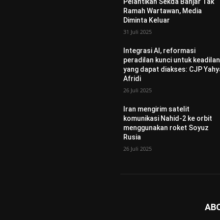
Pelantikan Sekda Banjar Tak
Ramah Wartawan, Media
Diminta Keluar
31 Juli 2025
Integrasi AI, reformasi
peradilan kunci untuk keadila
yang dapat diakses: CJP Yahy
Afridi
26 Juli 2025
Iran mengirim satelit
komunikasi Nahid-2 ke orbit
menggunakan roket Soyuz
Rusia
26 Juli 2025
AB