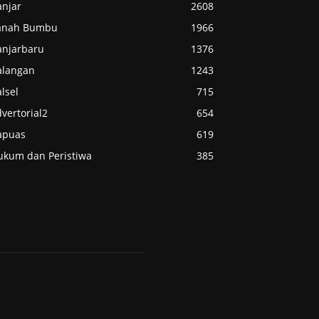
anjar
2608
anah Bumbu
1966
anjarbaru
1376
alangan
1243
lsel
715
vertorial2
654
apuas
619
ukum dan Peristiwa
385