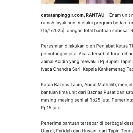
catatanpinggir.com, RANTAU
– Enam unit 
rumah layak huni melalui program bedah ru
(15/1/2025), dengan total bantuan sebesar R
Peresmian dilakukan oleh Penjabat Ketua T
pemotongan pita. Acara tersebut turut diha
Zainal Abidin yang mewakili Pj Bupati Tapi
Ivada Chandra Sari, Kepala Kankemenag Tap
Ketua Baznas Tapin, Abdul Muthalib, menje
bantuan lima unit dari Baznas Pusat dan sat
masing-masing senilai Rp25 juta. Pemerin
Rp15 juta.
Penerima bantuan tersebar di berbagai desa
Utara), Faridah dan Husaini dari Tapin Teng