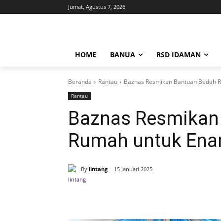
Jumat, Agustus 7, 2026
HOME
BANUA
RSD IDAMAN
Beranda
Rantau
Baznas Resmikan Bantuan Bedah 
Rantau
Baznas Resmikan
Rumah untuk Ena
By
lintang
15 Januari 2025
Bagikan