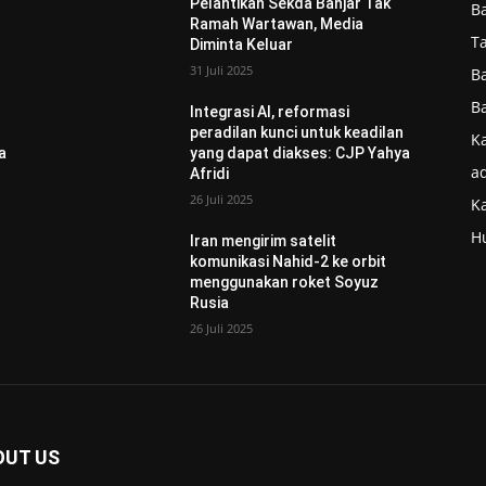
Pelantikan Sekda Banjar Tak
B
Ramah Wartawan, Media
T
Diminta Keluar
31 Juli 2025
B
B
Integrasi AI, reformasi
n
peradilan kunci untuk keadilan
Ka
a
yang dapat diakses: CJP Yahya
ad
Afridi
26 Juli 2025
K
H
Iran mengirim satelit
komunikasi Nahid-2 ke orbit
menggunakan roket Soyuz
Rusia
26 Juli 2025
OUT US