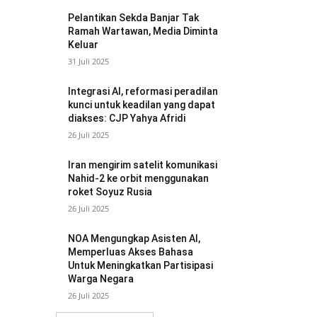
Pelantikan Sekda Banjar Tak
Ramah Wartawan, Media Diminta
Keluar
31 Juli 2025
Integrasi AI, reformasi peradilan
kunci untuk keadilan yang dapat
diakses: CJP Yahya Afridi
26 Juli 2025
Iran mengirim satelit komunikasi
Nahid-2 ke orbit menggunakan
roket Soyuz Rusia
26 Juli 2025
NOA Mengungkap Asisten AI,
Memperluas Akses Bahasa
Untuk Meningkatkan Partisipasi
Warga Negara
26 Juli 2025