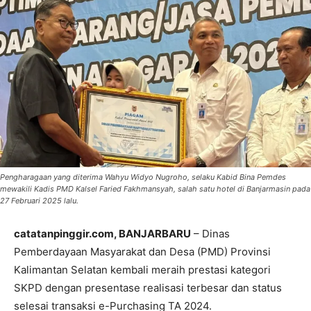
Pengharagaan yang diterima Wahyu Widyo Nugroho, selaku Kabid Bina Pemdes
mewakili Kadis PMD Kalsel Faried Fakhmansyah, salah satu hotel di Banjarmasin pada
27 Februari 2025 lalu.
catatanpinggir.com, BANJARBARU
– Dinas
Pemberdayaan Masyarakat dan Desa (PMD) Provinsi
Kalimantan Selatan kembali meraih prestasi kategori
SKPD dengan presentase realisasi terbesar dan status
selesai transaksi e-Purchasing TA 2024.