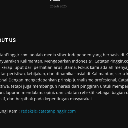
26 Juli 2025
OUT US
tanPinggir.com adalah media siber independen yang berbasis di
yuarakan Kalimantan, Mengabarkan Indonesia", CatatanPinggir.co
 kerap luput dari perhatian arus utama. Fokus kami adalah menyaj
tar peristiwa, kebijakan, dan dinamika sosial di Kalimantan, serta
onal.Dengan mengedepankan prinsip jurnalisme profesional, Cata
stiwa, tetapi juga membangun narasi dari pinggiran untuk memper
an, laporan mendalam, opini, dan catatan reflektif sebagai bagian
usif, dan berpihak pada kepentingan masyarakat.
ungi Kami:
redaksi@catatanpinggir.com