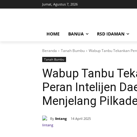
Jumat, Agustus 7, 2026
HOME
BANUA
RSD IDAMAN
Beranda
Tanah Bumbu
Wabup Tanbu Tekankan Pentin
Tanah Bumbu
Wabup Tanbu Tek
Peran Intelijen Da
Menjelang Pilkad
By
lintang
14 April 2025
Bagikan