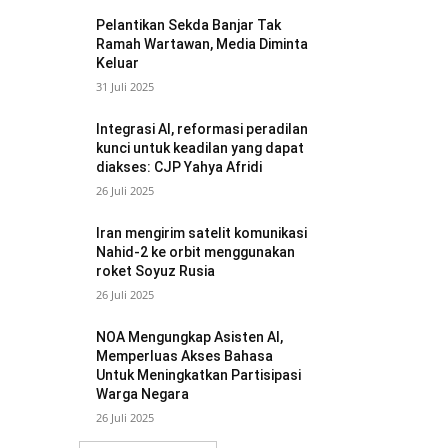
Pelantikan Sekda Banjar Tak
Ramah Wartawan, Media Diminta
Keluar
31 Juli 2025
Integrasi AI, reformasi peradilan
kunci untuk keadilan yang dapat
diakses: CJP Yahya Afridi
26 Juli 2025
Iran mengirim satelit komunikasi
Nahid-2 ke orbit menggunakan
roket Soyuz Rusia
26 Juli 2025
NOA Mengungkap Asisten AI,
Memperluas Akses Bahasa
Untuk Meningkatkan Partisipasi
Warga Negara
26 Juli 2025