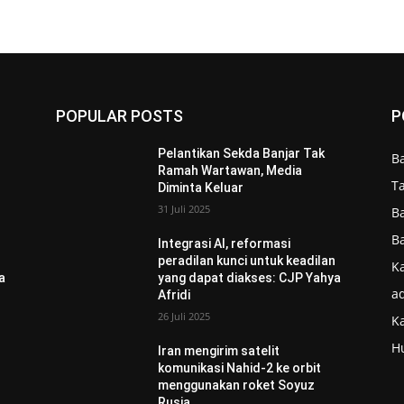
POPULAR POSTS
P
Pelantikan Sekda Banjar Tak
B
Ramah Wartawan, Media
T
Diminta Keluar
31 Juli 2025
B
B
Integrasi AI, reformasi
n
peradilan kunci untuk keadilan
Ka
a
yang dapat diakses: CJP Yahya
ad
Afridi
26 Juli 2025
K
H
Iran mengirim satelit
komunikasi Nahid-2 ke orbit
menggunakan roket Soyuz
Rusia