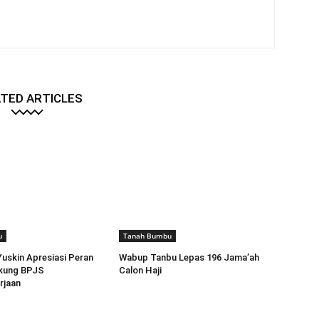
TED ARTICLES
u
Tanah Bumbu
Yuskin Apresiasi Peran
Wabup Tanbu Lepas 196 Jama’ah
kung BPJS
Calon Haji
rjaan