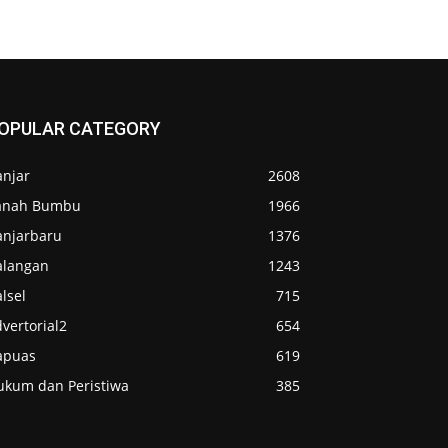
OPULAR CATEGORY
anjar
2608
anah Bumbu
1966
anjarbaru
1376
alangan
1243
lsel
715
vertorial2
654
apuas
619
ukum dan Peristiwa
385