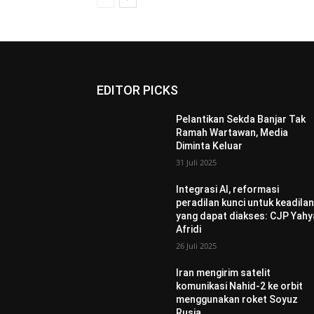
EDITOR PICKS
Pelantikan Sekda Banjar Tak
Ramah Wartawan, Media
Diminta Keluar
31 Juli 2025
Integrasi AI, reformasi
peradilan kunci untuk keadila
yang dapat diakses: CJP Yahy
Afridi
26 Juli 2025
Iran mengirim satelit
komunikasi Nahid-2 ke orbit
menggunakan roket Soyuz
Rusia