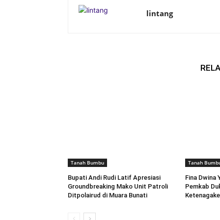
lintang
RELA
Tanah Bumbu
Tanah Bumb
Bupati Andi Rudi Latif Apresiasi
Fina Dwina 
Groundbreaking Mako Unit Patroli
Pemkab Du
Ditpolairud di Muara Bunati
Ketenagake