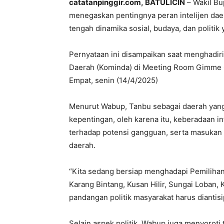
catatanpinggir.com, BATULICIN
– Wakil Bu
menegaskan pentingnya peran intelijen daer
tengah dinamika sosial, budaya, dan politi
Pernyataan ini disampaikan saat menghadiri 
Daerah (Kominda) di Meeting Room Gimme 
Empat, senin (14/4/2025)
Menurut Wabup, Tanbu sebagai daerah yang
kepentingan, oleh karena itu, keberadaan i
terhadap potensi gangguan, serta masukan 
daerah.
“Kita sedang bersiap menghadapi Pemilihan 
Karang Bintang, Kusan Hilir, Sungai Loban, 
pandangan politik masyarakat harus diantisi
Selain aspek politik, Wabup juga menyoroti 