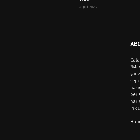
26 Juli 2025
AB
Cata
"Men
yang
sepu
nasi
peri
hari
inkl
Hub