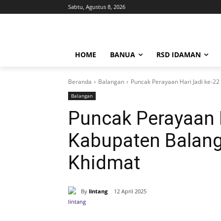
Sabtu, Agustus 8, 2026
HOME
BANUA
RSD IDAMAN
Beranda
Balangan
Puncak Perayaan Hari Jadi ke-2
Balangan
Puncak Perayaan H
Kabupaten Balan
Khidmat
By
lintang
12 April 2025
Bagikan