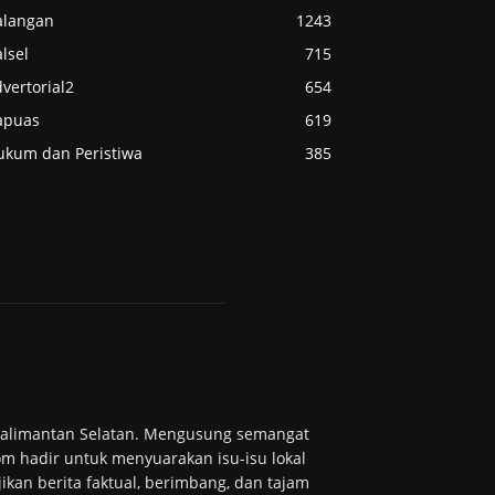
alangan
1243
lsel
715
vertorial2
654
apuas
619
ukum dan Peristiwa
385
 Kalimantan Selatan. Mengusung semangat
m hadir untuk menyuarakan isu-isu lokal
ikan berita faktual, berimbang, dan tajam