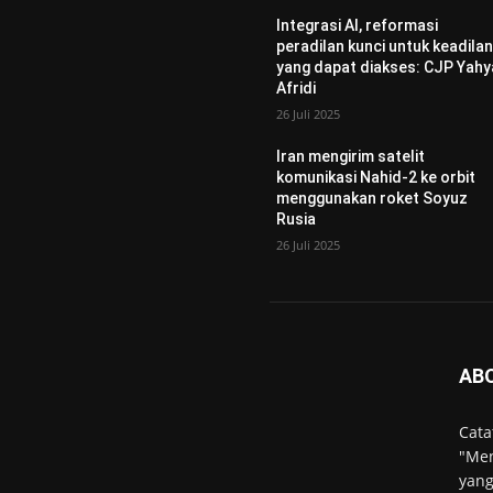
Integrasi AI, reformasi
peradilan kunci untuk keadila
yang dapat diakses: CJP Yahy
Afridi
26 Juli 2025
Iran mengirim satelit
komunikasi Nahid-2 ke orbit
menggunakan roket Soyuz
Rusia
26 Juli 2025
AB
Cata
"Men
yang