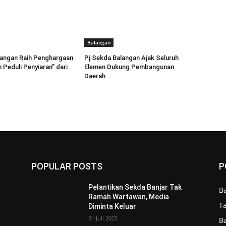
Balangan
angan Raih Penghargaan
Pj Sekda Balangan Ajak Seluruh
 Peduli Penyiaran” dari
Elemen Dukung Pembangunan
Daerah
POPULAR POSTS
P
Pelantikan Sekda Banjar Tak
B
Ramah Wartawan, Media
T
Diminta Keluar
31 Juli 2025
B