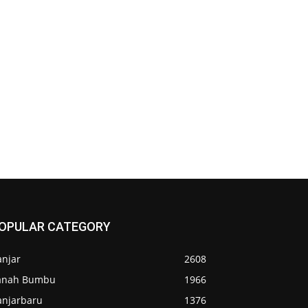
OPULAR CATEGORY
anjar
2608
anah Bumbu
1966
anjarbaru
1376