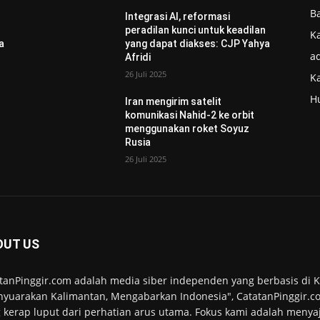
B
Integrasi AI, reformasi
n
peradilan kunci untuk keadilan
Ka
a
yang dapat diakses: CJP Yahya
ad
Afridi
26 Juli 2025
K
H
Iran mengirim satelit
komunikasi Nahid-2 ke orbit
menggunakan roket Soyuz
Rusia
26 Juli 2025
OUT US
tanPinggir.com adalah media siber independen yang berbasis di
yuarakan Kalimantan, Mengabarkan Indonesia", CatatanPinggir.co
 kerap luput dari perhatian arus utama. Fokus kami adalah menyaj