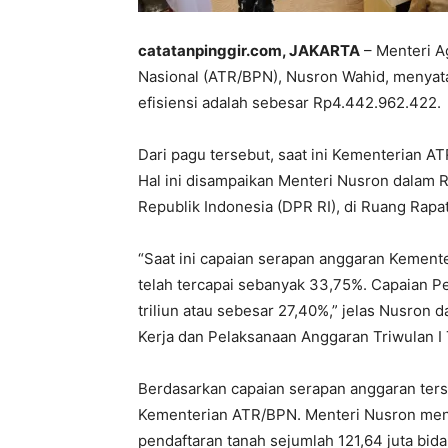
catatanpinggir.com, JAKARTA
– Menteri A
Nasional (ATR/BPN), Nusron Wahid, menyat
efisiensi adalah sebesar Rp4.442.962.422.
Dari pagu tersebut, saat ini Kementerian 
Hal ini disampaikan Menteri Nusron dalam 
Republik Indonesia (DPR RI), di Ruang Rapat
“Saat ini capaian serapan anggaran Kemen
telah tercapai sebanyak 33,75%. Capaian 
triliun atau sebesar 27,40%,” jelas Nusron 
Kerja dan Pelaksanaan Anggaran Triwulan I
Berdasarkan capaian serapan anggaran terseb
Kementerian ATR/BPN. Menteri Nusron menj
pendaftaran tanah sejumlah 121,64 juta bidan