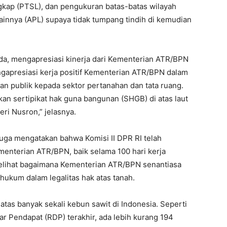
gkap (PTSL), dan pengukuran batas-batas wilayah
ainnya (APL) supaya tidak tumpang tindih di kemudian
uda, mengapresiasi kinerja dari Kementerian ATR/BPN
engapresiasi kerja positif Kementerian ATR/BPN dalam
ian publik kepada sektor pertanahan dan tata ruang.
ikan sertipikat hak guna bangunan (SHGB) di atas laut
ri Nusron,” jelasnya.
juga mengatakan bahwa Komisi II DPR RI telah
menterian ATR/BPN, baik selama 100 hari kerja
melihat bagaimana Kementerian ATR/BPN senantiasa
ukum dalam legalitas hak atas tanah.
atas banyak sekali kebun sawit di Indonesia. Seperti
r Pendapat (RDP) terakhir, ada lebih kurang 194