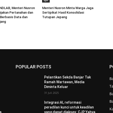
bpn
NDLAB, Menteri Nusron
Menteri Nusron Minta Warga Jaga
ijakan Pertanahan dan
Sertipikat Hasil Konsolidasi
Berbasis Data dan
Tutupan Jepang
jang
POPULAR POSTS
P
Pelantikan Sekda Banjar Tak
B
Ramah Wartawan, Media
T
Diminta Keluar
31 Juli 2025
B
B
Integrasi AI, reformasi
n
peradilan kunci untuk keadilan
Ka
a
yang dapat diakses: CJP Yahya