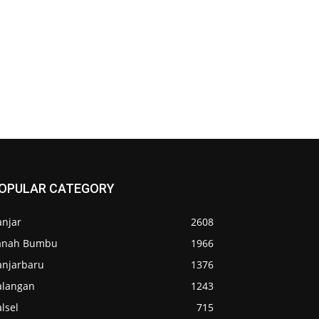
OPULAR CATEGORY
anjar
2608
anah Bumbu
1966
anjarbaru
1376
alangan
1243
lsel
715