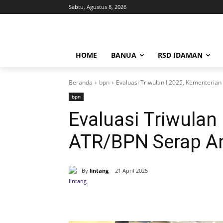
Sabtu, Agustus 8, 2026
HOME
BANUA
RSD IDAMAN
Beranda
bpn
Evaluasi Triwulan I 2025, Kementeri
bpn
Evaluasi Triwulan
ATR/BPN Serap A
By
lintang
21 April 2025
Bagikan