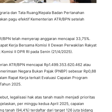
graria dan Tata Ruang/Kepala Badan Pertanahan
akan pagu efektif Kementerian ATR/BPN setelah
ATR/BPN telah menyerap anggaran mencapai 33,75%.
Rapat Kerja Bersama Komisi II Dewan Perwakilan Rakyat
 Komisi II DPR RI pada Senin (21/4/2025).
terian ATR/BPN mencapai Rp1.499.353.620.462 atau
Penerimaan Negara Bukan Pajak (PNBP) sebesar Rp0,88
dalam Rapat Kerja terkait Evaluasi Capaian Program
 Tahun 2025.
ut, legalisasi hak atas tanah masih menjadi prioritas
elaskan, per minggu kedua April 2025, capaian
g tanah (94,4%) terdaftar dari target 126 juta bidang