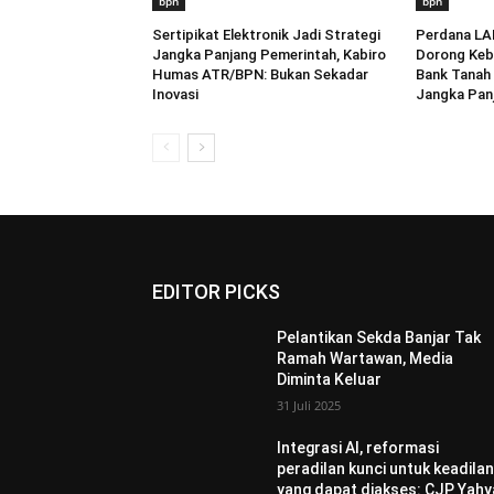
bpn
bpn
Sertipikat Elektronik Jadi Strategi
Perdana LA
Jangka Panjang Pemerintah, Kabiro
Dorong Keb
Humas ATR/BPN: Bukan Sekadar
Bank Tanah 
Inovasi
Jangka Pan
EDITOR PICKS
Pelantikan Sekda Banjar Tak
Ramah Wartawan, Media
Diminta Keluar
31 Juli 2025
Integrasi AI, reformasi
peradilan kunci untuk keadila
yang dapat diakses: CJP Yahy