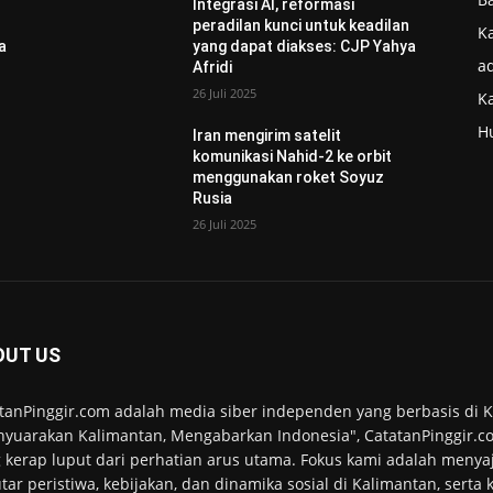
Integrasi AI, reformasi
n
peradilan kunci untuk keadilan
Ka
a
yang dapat diakses: CJP Yahya
ad
Afridi
26 Juli 2025
K
H
Iran mengirim satelit
komunikasi Nahid-2 ke orbit
menggunakan roket Soyuz
Rusia
26 Juli 2025
OUT US
tanPinggir.com adalah media siber independen yang berbasis di
yuarakan Kalimantan, Mengabarkan Indonesia", CatatanPinggir.co
 kerap luput dari perhatian arus utama. Fokus kami adalah menyaj
tar peristiwa, kebijakan, dan dinamika sosial di Kalimantan, serta