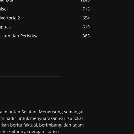
lsel
715
vertorial2
654
apuas
619
ukum dan Peristiwa
385
 Kalimantan Selatan. Mengusung semangat
m hadir untuk menyuarakan isu-isu lokal
ikan berita faktual, berimbang, dan tajam
 keterkaitannya dengan isu-isu