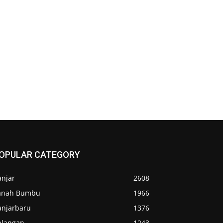
OPULAR CATEGORY
anjar
2608
anah Bumbu
1966
anjarbaru
1376
alangan
1243