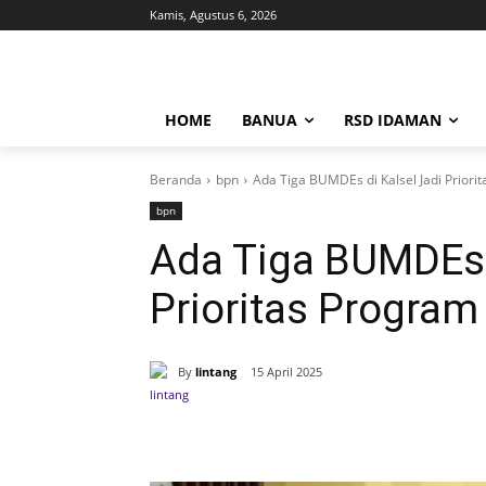
Kamis, Agustus 6, 2026
HOME
BANUA
RSD IDAMAN
Beranda
bpn
Ada Tiga BUMDEs di Kalsel Jadi Prior
bpn
Ada Tiga BUMDEs d
Prioritas Progra
By
lintang
15 April 2025
Bagikan