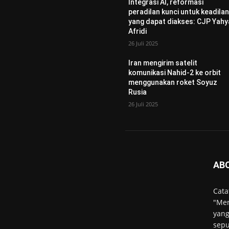
Integrasi AI, reformasi
peradilan kunci untuk keadila
yang dapat diakses: CJP Yahy
Afridi
26 Juli 2025
Iran mengirim satelit
komunikasi Nahid-2 ke orbit
menggunakan roket Soyuz
Rusia
26 Juli 2025
AB
Cata
"Men
yang
sepu