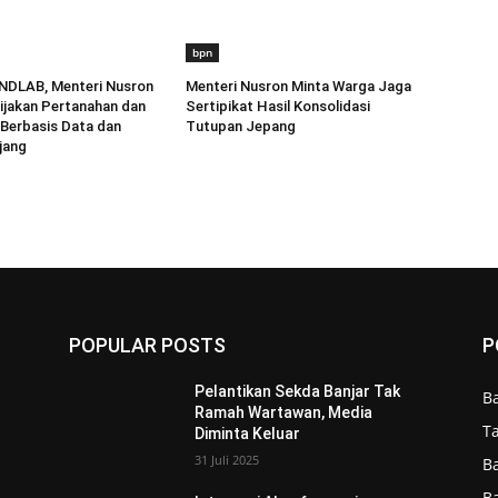
bpn
NDLAB, Menteri Nusron
Menteri Nusron Minta Warga Jaga
ijakan Pertanahan dan
Sertipikat Hasil Konsolidasi
Berbasis Data dan
Tutupan Jepang
jang
POPULAR POSTS
P
Pelantikan Sekda Banjar Tak
B
Ramah Wartawan, Media
T
Diminta Keluar
31 Juli 2025
B
B