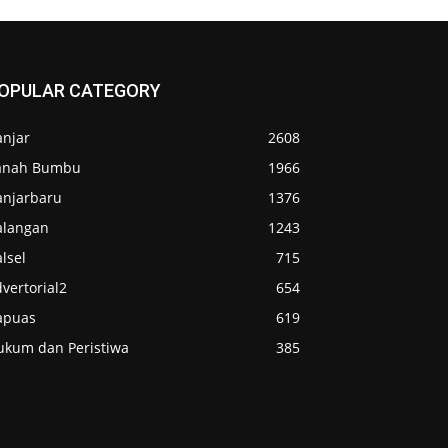
OPULAR CATEGORY
anjar
2608
anah Bumbu
1966
anjarbaru
1376
alangan
1243
lsel
715
vertorial2
654
apuas
619
ukum dan Peristiwa
385