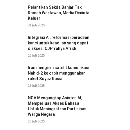
Pelantikan Sekda Banjar Tak
Ramah Wartawan, Media Diminta
Keluar
31 Juli 2025
Integrasi AI, reformasi peradilan
kunci untuk keadilan yang dapat
diakses: CJP Yahya Afridi
26 Juli 2025
Iran mengirim satelit komunikasi
Nahid-2 ke orbit menggunakan
roket Soyuz Rusia
26 Juli 2025
NOA Mengungkap Asisten AI,
Memperluas Akses Bahasa
Untuk Meningkatkan Partisipasi
Warga Negara
26 Juli 2025