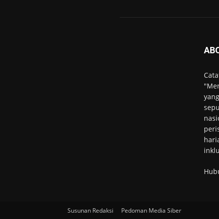
AB
Cata
"Men
yang
sepu
nasi
peri
hari
inkl
Hub
Susunan Redaksi
Pedoman Media Siber