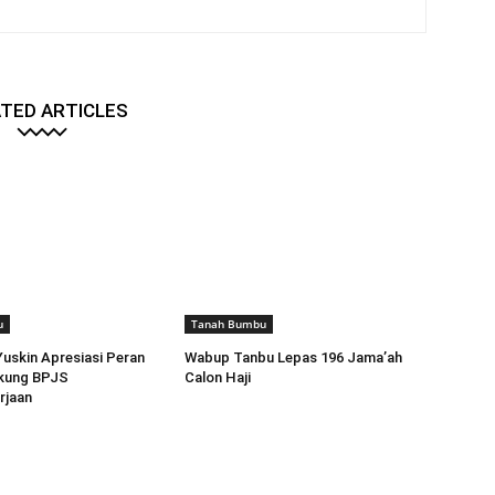
TED ARTICLES
u
Tanah Bumbu
Yuskin Apresiasi Peran
Wabup Tanbu Lepas 196 Jama’ah
kung BPJS
Calon Haji
rjaan