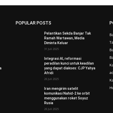
POPULAR POSTS
P
Pelantikan Sekda Banjar Tak
B
Ramah Wartawan, Media
T
Diminta Keluar
31 Juli 2025
B
B
Integrasi AI, reformasi
n
peradilan kunci untuk keadilan
Ka
a
yang dapat diakses: CJP Yahya
ad
Afridi
26 Juli 2025
K
H
Iran mengirim satelit
komunikasi Nahid-2 ke orbit
menggunakan roket Soyuz
Rusia
26 Juli 2025