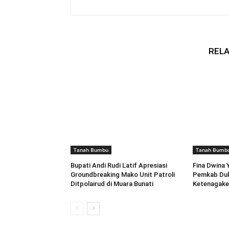
RELA
Tanah Bumbu
Tanah Bumb
Bupati Andi Rudi Latif Apresiasi
Fina Dwina 
Groundbreaking Mako Unit Patroli
Pemkab Du
Ditpolairud di Muara Bunati
Ketenagake