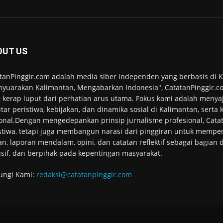
OUT US
tanPinggir.com adalah media siber independen yang berbasis di
yuarakan Kalimantan, Mengabarkan Indonesia", CatatanPinggir.co
 kerap luput dari perhatian arus utama. Fokus kami adalah menyaj
tar peristiwa, kebijakan, dan dinamika sosial di Kalimantan, serta
onal.Dengan mengedepankan prinsip jurnalisme profesional, Cata
stiwa, tetapi juga membangun narasi dari pinggiran untuk memper
an, laporan mendalam, opini, dan catatan reflektif sebagai bagian
usif, dan berpihak pada kepentingan masyarakat.
ungi Kami:
redaksi@catatanpinggir.com