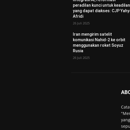
peradilan kunci untuk keadila
yang dapat diakses: CJP Yahy
Afridi
26 Juli 2025
Iran mengirim satelit
komunikasi Nahid-2 ke orbit
menggunakan roket Soyuz
Rusia
26 Juli 2025
AB
Cata
"Men
yang
sepu