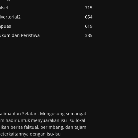
lsel
715
vertorial2
654
apuas
619
ukum dan Peristiwa
385
 Kalimantan Selatan. Mengusung semangat
m hadir untuk menyuarakan isu-isu lokal
ikan berita faktual, berimbang, dan tajam
 keterkaitannya dengan isu-isu