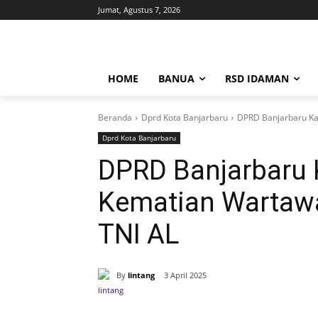
Jumat, Agustus 7, 2026
HOME
BANUA
RSD IDAMAN
Beranda
Dprd Kota Banjarbaru
DPRD Banjarbaru Ka
Dprd Kota Banjarbaru
DPRD Banjarbaru 
Kematian Wartawa
TNI AL
By
lintang
3 April 2025
Bagikan