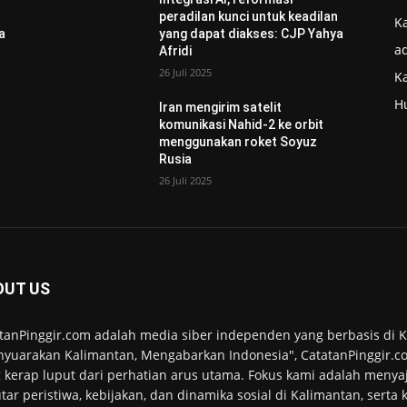
n
peradilan kunci untuk keadilan
Ka
a
yang dapat diakses: CJP Yahya
ad
Afridi
26 Juli 2025
K
H
Iran mengirim satelit
komunikasi Nahid-2 ke orbit
menggunakan roket Soyuz
Rusia
26 Juli 2025
OUT US
tanPinggir.com adalah media siber independen yang berbasis di
yuarakan Kalimantan, Mengabarkan Indonesia", CatatanPinggir.co
 kerap luput dari perhatian arus utama. Fokus kami adalah menyaj
tar peristiwa, kebijakan, dan dinamika sosial di Kalimantan, serta