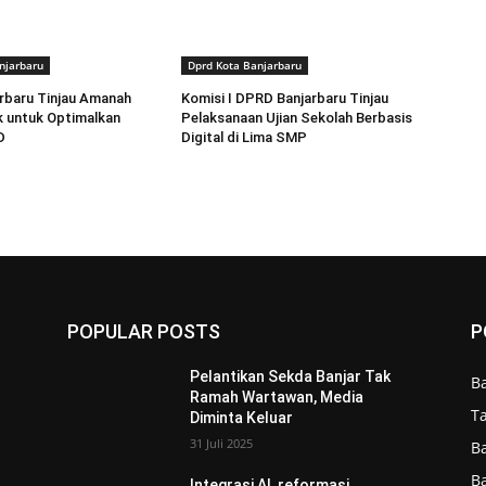
njarbaru
Dprd Kota Banjarbaru
rbaru Tinjau Amanah
Komisi I DPRD Banjarbaru Tinjau
k untuk Optimalkan
Pelaksanaan Ujian Sekolah Berbasis
D
Digital di Lima SMP
POPULAR POSTS
P
Pelantikan Sekda Banjar Tak
B
Ramah Wartawan, Media
T
Diminta Keluar
31 Juli 2025
B
B
Integrasi AI, reformasi