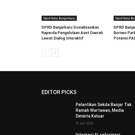
Dprd Kota Banjarbaru
Dprd Kota Ba
DPRD Banjarbaru Sosialisasikan
DPRD Banja
Raperda Pengelolaan Aset Daerah
Borneo Par
Lewat Dialog Interaktif
Potensi PA
EDITOR PICKS
Pelantikan Sekda Banjar Tak
Ramah Wartawan, Media
Diminta Keluar
31 Juli 2025
Integrasi AI, reformasi