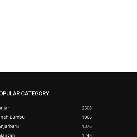
OPULAR CATEGORY
anjar
2608
anah Bumbu
1966
anjarbaru
1376
alangan
1243