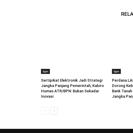
RELA
bpn
bpn
Sertipikat Elektronik Jadi Strategi
Perdana LA
Jangka Panjang Pemerintah, Kabiro
Dorong Keb
Humas ATR/BPN: Bukan Sekadar
Bank Tanah 
Inovasi
Jangka Pan