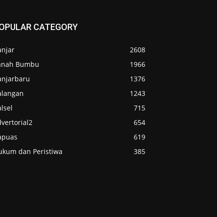
OPULAR CATEGORY
anjar
2608
anah Bumbu
1966
anjarbaru
1376
alangan
1243
lsel
715
vertorial2
654
apuas
619
ukum dan Peristiwa
385