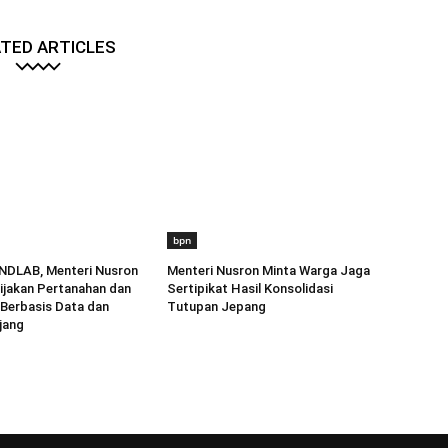
TED ARTICLES
bpn
NDLAB, Menteri Nusron
Menteri Nusron Minta Warga Jaga
ijakan Pertanahan dan
Sertipikat Hasil Konsolidasi
Berbasis Data dan
Tutupan Jepang
jang