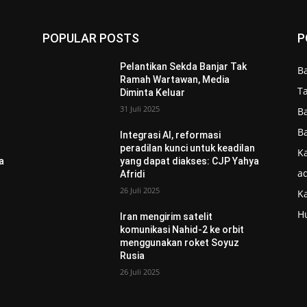
POPULAR POSTS
P
Pelantikan Sekda Banjar Tak
B
Ramah Wartawan, Media
T
Diminta Keluar
31 Juli 2025
B
B
Integrasi AI, reformasi
n
peradilan kunci untuk keadilan
Ka
a
yang dapat diakses: CJP Yahya
ad
Afridi
26 Juli 2025
K
H
Iran mengirim satelit
komunikasi Nahid-2 ke orbit
menggunakan roket Soyuz
Rusia
26 Juli 2025