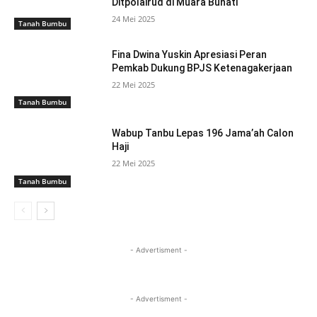
Ditpolairud di Muara Bunati
24 Mei 2025
Tanah Bumbu
Fina Dwina Yuskin Apresiasi Peran
Pemkab Dukung BPJS Ketenagakerjaan
22 Mei 2025
Tanah Bumbu
Wabup Tanbu Lepas 196 Jama’ah Calon
Haji
22 Mei 2025
Tanah Bumbu
- Advertisment -
- Advertisment -