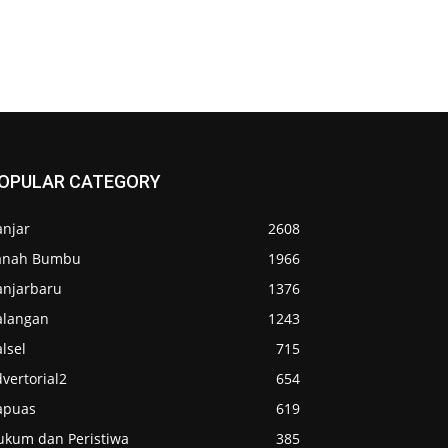
OPULAR CATEGORY
anjar
2608
anah Bumbu
1966
anjarbaru
1376
alangan
1243
lsel
715
vertorial2
654
apuas
619
ukum dan Peristiwa
385