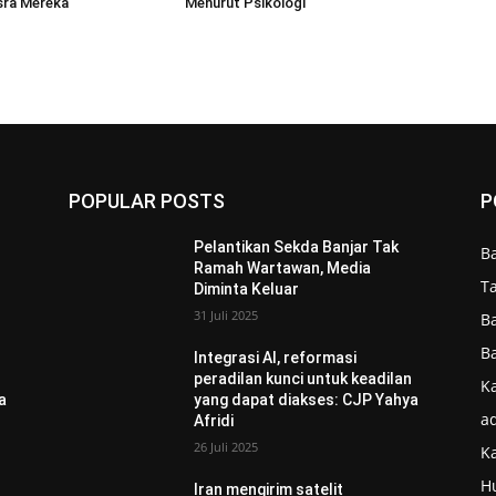
sra Mereka
Menurut Psikologi
POPULAR POSTS
P
Pelantikan Sekda Banjar Tak
B
Ramah Wartawan, Media
T
Diminta Keluar
31 Juli 2025
B
B
Integrasi AI, reformasi
n
peradilan kunci untuk keadilan
Ka
a
yang dapat diakses: CJP Yahya
ad
Afridi
26 Juli 2025
K
H
Iran mengirim satelit