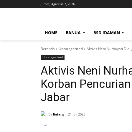
Jumat, Agustus 7, 2026
HOME
BANUA
RSD IDAMAN
Beranda
Uncategorized
Aktivis Neni Nurhayati Did
Uncategorized
Aktivis Neni Nurh
Korban Pencurian
Jabar
By
lintang
21 Juli 2025
Bagikan