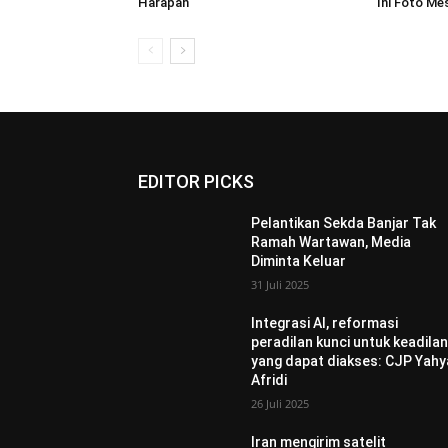
Harapan
Ini Foto Me
EDITOR PICKS
Pelantikan Sekda Banjar Tak
Ramah Wartawan, Media
Diminta Keluar
31 Juli 2025
Integrasi AI, reformasi
peradilan kunci untuk keadila
yang dapat diakses: CJP Yahy
Afridi
26 Juli 2025
Iran mengirim satelit