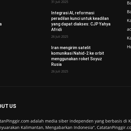
31 Juli 2025
B
B
Integrasi AI, reformasi
n
peradilan kunci untuk keadilan
Ka
a
yang dapat diakses: CJP Yahya
ad
Afridi
26 Juli 2025
K
H
Iran mengirim satelit
komunikasi Nahid-2 ke orbit
menggunakan roket Soyuz
Rusia
26 Juli 2025
OUT US
tanPinggir.com adalah media siber independen yang berbasis di
yuarakan Kalimantan, Mengabarkan Indonesia", CatatanPinggir.co