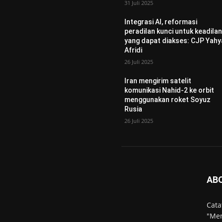
31 Juli 2025
Integrasi AI, reformasi
peradilan kunci untuk keadila
yang dapat diakses: CJP Yahy
Afridi
26 Juli 2025
Iran mengirim satelit
komunikasi Nahid-2 ke orbit
menggunakan roket Soyuz
Rusia
26 Juli 2025
AB
Cata
"Men