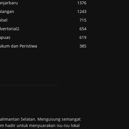
anjarbaru
1376
alangan
1243
lsel
715
vertorial2
654
apuas
619
ukum dan Peristiwa
385
 Kalimantan Selatan. Mengusung semangat
m hadir untuk menyuarakan isu-isu lokal