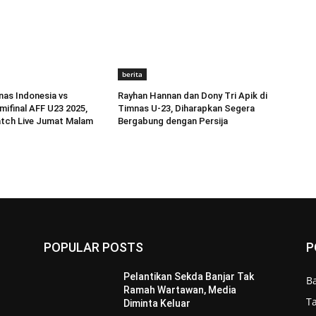
berita
as Indonesia vs
Rayhan Hannan dan Dony Tri Apik di
mifinal AFF U23 2025,
Timnas U-23, Diharapkan Segera
atch Live Jumat Malam
Bergabung dengan Persija
POPULAR POSTS
P
Pelantikan Sekda Banjar Tak
B
Ramah Wartawan, Media
T
Diminta Keluar