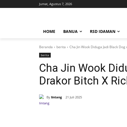
Jumat, Agustus 7, 2026
HOME
BANUA
RSD IDAMAN
Beranda
berita
Cha Jin Wook Diduga Jadi Black Dog di
berita
Cha Jin Wook Didu
Drakor Bitch X Rich
By
lintang
21 Juli 2025
Bagikan