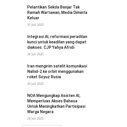
Pelantikan Sekda Banjar Tak
Ramah Wartawan, Media Diminta
Keluar
31 Juli 2025
Integrasi AI, reformasi peradilan
kunci untuk keadilan yang dapat
diakses: CJP Yahya Afridi
26 Juli 2025
Iran mengirim satelit komunikasi
Nahid-2 ke orbit menggunakan
roket Soyuz Rusia
26 Juli 2025
NOA Mengungkap Asisten AI,
Memperluas Akses Bahasa
Untuk Meningkatkan Partisipasi
Warga Negara
26 Juli 2025