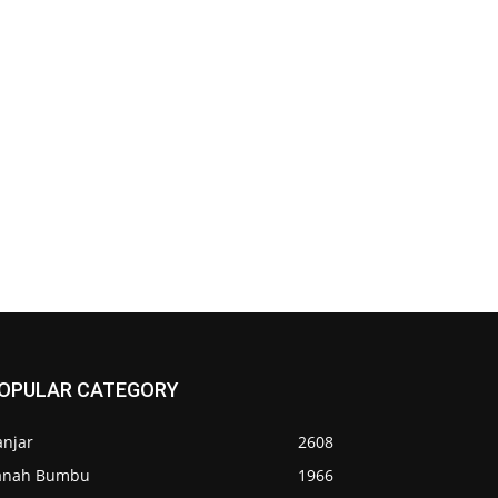
OPULAR CATEGORY
anjar
2608
anah Bumbu
1966