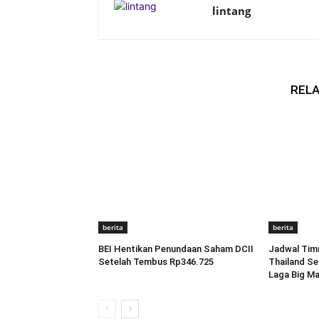
lintang
RELA
berita
berita
BEI Hentikan Penundaan Saham DCII
Jadwal Timn
Setelah Tembus Rp346.725
Thailand Se
Laga Big M