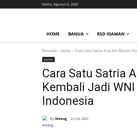
Kamis, Agustus 6, 2026
HOME
BANUA
RSD IDAMAN
Beranda
berita
Cara Satu Satria Arta Eks Marinir Ke
berita
Cara Satu Satria A
Kembali Jadi WNI
Indonesia
By
lintang
22 Juli 2025
Bagikan