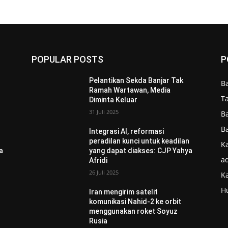
POPULAR POSTS
P
Pelantikan Sekda Banjar Tak
B
Ramah Wartawan, Media
T
Diminta Keluar
31 Juli 2025
B
B
Integrasi AI, reformasi
n
peradilan kunci untuk keadilan
Ka
a
yang dapat diakses: CJP Yahya
ad
Afridi
26 Juli 2025
K
H
Iran mengirim satelit
komunikasi Nahid-2 ke orbit
menggunakan roket Soyuz
Rusia