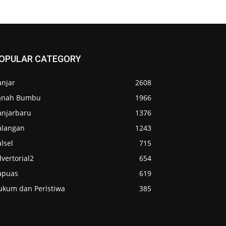
OPULAR CATEGORY
anjar
2608
anah Bumbu
1966
anjarbaru
1376
alangan
1243
lsel
715
vertorial2
654
apuas
619
ukum dan Peristiwa
385