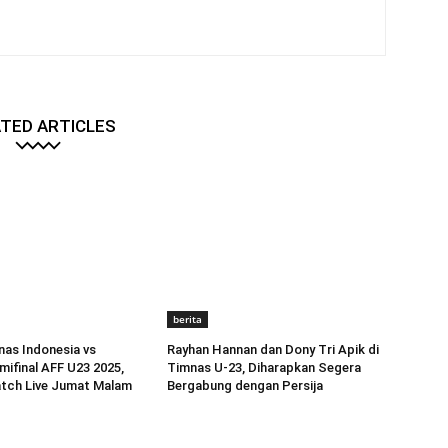
TED ARTICLES
berita
as Indonesia vs
Rayhan Hannan dan Dony Tri Apik di
mifinal AFF U23 2025,
Timnas U-23, Diharapkan Segera
atch Live Jumat Malam
Bergabung dengan Persija