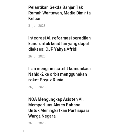
Pelantikan Sekda Banjar Tak
Ramah Wartawan, Media Diminta
Keluar
31 Juli 2025
Integrasi AI, reformasi peradilan
kunci untuk keadilan yang dapat
diakses: CJP Yahya Afridi
26 Juli 2025
Iran mengirim satelit komunikasi
Nahid-2 ke orbit menggunakan
roket Soyuz Rusia
26 Juli 2025
NOA Mengungkap Asisten AI,
Memperluas Akses Bahasa
Untuk Meningkatkan Partisipasi
Warga Negara
26 Juli 2025