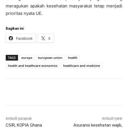
meragukan apakah kesehatan masyarakat tetap menjadi
prioritas nyata UE.
Bagikan ini:
Facebook
X
TAGS
europe
european union
health
health and healthcare economics
healthcare and medicine
Artikulli paraprak
Artikulli tjetër
CSIR, KOPIA Ghana
Asuransi kesehatan wajib,