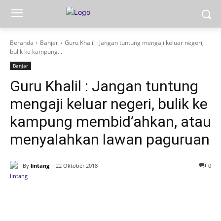
Beranda
Banjar
Guru Khalil : Jangan tuntung mengaji keluar negeri,
bulik ke kampung...
Banjar
Guru Khalil : Jangan tuntung
mengaji keluar negeri, bulik ke
kampung membid’ahkan, atau
menyalahkan lawan paguruan
By
lintang
22 Oktober 2018
0