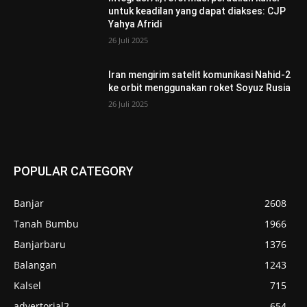
untuk keadilan yang dapat diakses: CJP
Yahya Afridi
26 Juli 2025
Iran mengirim satelit komunikasi Nahid-2
ke orbit menggunakan roket Soyuz Rusia
26 Juli 2025
POPULAR CATEGORY
Banjar
2608
Tanah Bumbu
1966
Banjarbaru
1376
Balangan
1243
Kalsel
715
advertorial2
654