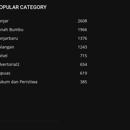
OPULAR CATEGORY
anjar
2608
anah Bumbu
1966
anjarbaru
1376
alangan
1243
lsel
715
vertorial2
654
apuas
619
ukum dan Peristiwa
385