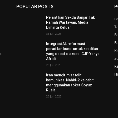
POPULAR POSTS
P
Pelantikan Sekda Banjar Tak
B
Ramah Wartawan, Media
T
Diminta Keluar
31 Juli 2025
B
B
Integrasi AI, reformasi
n
peradilan kunci untuk keadilan
Ka
a
yang dapat diakses: CJP Yahya
ad
Afridi
26 Juli 2025
K
H
Iran mengirim satelit
komunikasi Nahid-2 ke orbit
menggunakan roket Soyuz
Rusia
26 Juli 2025