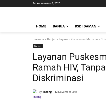
Sabtu, Agustus 8, 2026
HOME
BANUA
RSD IDAMAN
Beranda
Banjar
Layanan Puskesmas Martapura 1 Ra
Banjar
Layanan Puskesm
Ramah HIV, Tanpa
Diskriminasi
By
lintang
12 November 2018
Bagikan