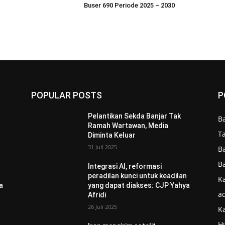
Buser 690 Periode 2025 – 2030
POPULAR POSTS
P
Pelantikan Sekda Banjar Tak
B
Ramah Wartawan, Media
T
Diminta Keluar
31 Juli 2025
B
B
Integrasi AI, reformasi
n
peradilan kunci untuk keadilan
Ka
a
yang dapat diakses: CJP Yahya
ad
Afridi
26 Juli 2025
K
H