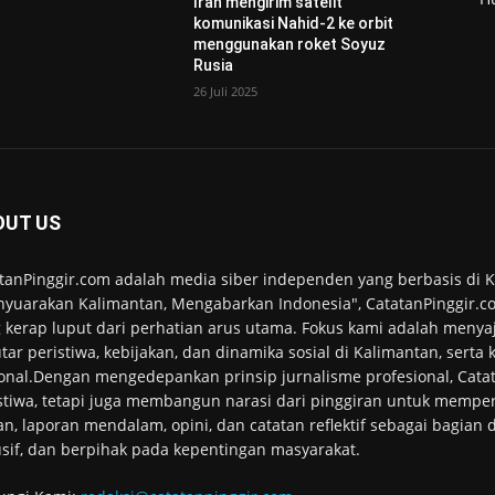
Iran mengirim satelit
komunikasi Nahid-2 ke orbit
menggunakan roket Soyuz
Rusia
26 Juli 2025
OUT US
tanPinggir.com adalah media siber independen yang berbasis di
yuarakan Kalimantan, Mengabarkan Indonesia", CatatanPinggir.co
 kerap luput dari perhatian arus utama. Fokus kami adalah menyaj
tar peristiwa, kebijakan, dan dinamika sosial di Kalimantan, serta
onal.Dengan mengedepankan prinsip jurnalisme profesional, Cata
stiwa, tetapi juga membangun narasi dari pinggiran untuk memper
an, laporan mendalam, opini, dan catatan reflektif sebagai bagian
usif, dan berpihak pada kepentingan masyarakat.