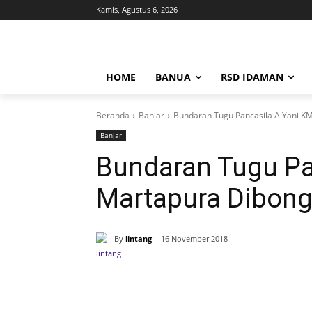
Kamis, Agustus 6, 2026
HOME
BANUA
RSD IDAMAN
Beranda
Banjar
Bundaran Tugu Pancasila A Yani KM
Banjar
Bundaran Tugu Pa
Martapura Dibongk
By
lintang
16 November 2018
Bagikan