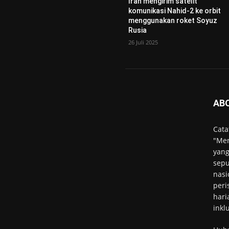
Iran mengirim satelit
komunikasi Nahid-2 ke orbit
menggunakan roket Soyuz
Rusia
26 Juli 2025
AB
Cata
"Men
yang
sepu
nasi
peri
hari
inkl