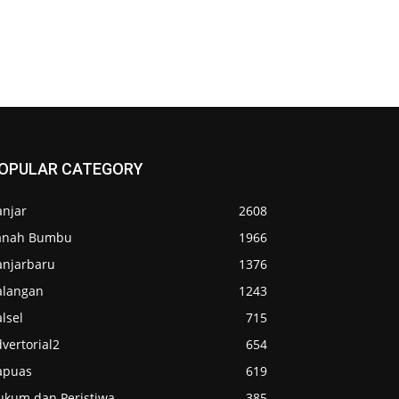
OPULAR CATEGORY
anjar
2608
anah Bumbu
1966
anjarbaru
1376
alangan
1243
lsel
715
vertorial2
654
apuas
619
ukum dan Peristiwa
385