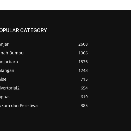
OPULAR CATEGORY
anjar
2608
anah Bumbu
1966
anjarbaru
1376
alangan
1243
lsel
715
vertorial2
654
apuas
619
ukum dan Peristiwa
385