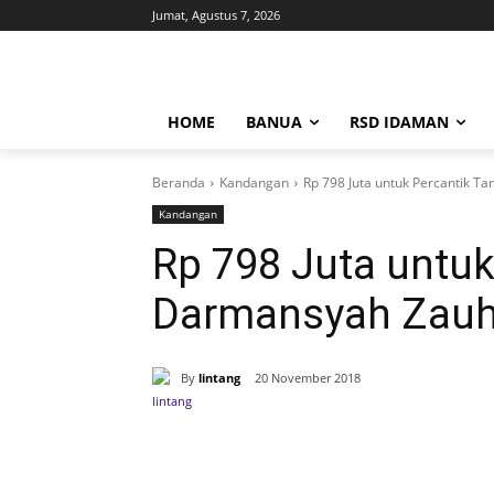
Jumat, Agustus 7, 2026
HOME
BANUA
RSD IDAMAN
Beranda
Kandangan
Rp 798 Juta untuk Percantik 
Kandangan
Rp 798 Juta untu
Darmansyah Zauh
By
lintang
20 November 2018
Bagikan