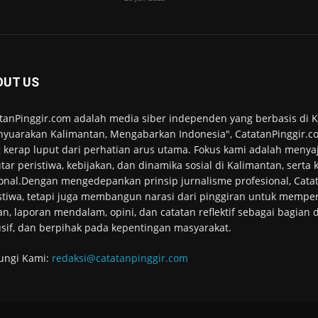
OUT US
tanPinggir.com adalah media siber independen yang berbasis di
yuarakan Kalimantan, Mengabarkan Indonesia", CatatanPinggir.co
 kerap luput dari perhatian arus utama. Fokus kami adalah menyaj
tar peristiwa, kebijakan, dan dinamika sosial di Kalimantan, serta
onal.Dengan mengedepankan prinsip jurnalisme profesional, Cata
stiwa, tetapi juga membangun narasi dari pinggiran untuk memper
an, laporan mendalam, opini, dan catatan reflektif sebagai bagian
usif, dan berpihak pada kepentingan masyarakat.
ungi Kami:
redaksi@catatanpinggir.com