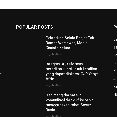
POPULAR POSTS
P
Pelantikan Sekda Banjar Tak
B
Ramah Wartawan, Media
T
Diminta Keluar
31 Juli 2025
B
B
Integrasi AI, reformasi
n
peradilan kunci untuk keadilan
Ka
a
yang dapat diakses: CJP Yahya
ad
Afridi
26 Juli 2025
K
H
Iran mengirim satelit
komunikasi Nahid-2 ke orbit
menggunakan roket Soyuz
Rusia
26 Juli 2025