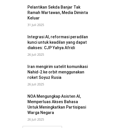
Pelantikan Sekda Banjar Tak
Ramah Wartawan, Media Diminta
Keluar
31 Juli 2025
Integrasi AI, reformasi peradilan
kunci untuk keadilan yang dapat
diakses: CJP Yahya Afridi
26 Juli 2025
Iran mengirim satelit komunikasi
Nahid-2 ke orbit menggunakan
roket Soyuz Rusia
26 Juli 2025
NOA Mengungkap Asisten AI,
Memperluas Akses Bahasa
Untuk Meningkatkan Partisipasi
Warga Negara
26 Juli 2025