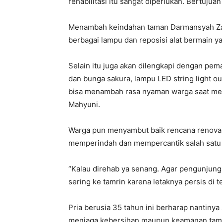
rehabilitasi itu sangat diperlukan. Bertuj
Menambah keindahan taman Darmansyah Zau
berbagai lampu dan reposisi alat bermain y
Selain itu juga akan dilengkapi dengan pem
dan bunga sakura, lampu LED string light o
bisa menambah rasa nyaman warga saat men
Mahyuni.
Warga pun menyambut baik rencana renovas
memperindah dan mempercantik salah satu
“Kalau direhab ya senang. Agar pengunjung
sering ke tamrin karena letaknya persis di 
Pria berusia 35 tahun ini berharap nantiny
menjaga kebersihan maupun keamanan tam