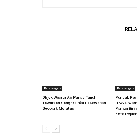
RELA
Kandangan
Kandangan
Objek Wisata Air Panas Tanuhi
Puncak Peri
Tawarkan Sanggraloka Di Kawasan
HSS Diwarna
Geopark Meratus
Paman Birin
Kota Pejua