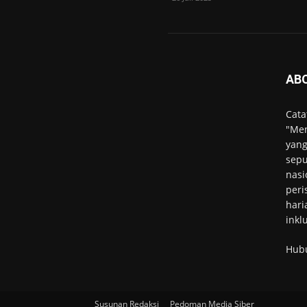
AB
Cata
"Men
yang
sepu
nasi
peri
hari
inkl
Hub
Susunan Redaksi
Pedoman Media Siber