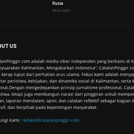
Rusia
26 Juli 2025
OUT US
tanPinggir.com adalah media siber independen yang berbasis di
yuarakan Kalimantan, Mengabarkan Indonesia", CatatanPinggir.co
 kerap luput dari perhatian arus utama. Fokus kami adalah menyaj
tar peristiwa, kebijakan, dan dinamika sosial di Kalimantan, serta
onal.Dengan mengedepankan prinsip jurnalisme profesional, Cata
stiwa, tetapi juga membangun narasi dari pinggiran untuk memper
an, laporan mendalam, opini, dan catatan reflektif sebagai bagian
usif, dan berpihak pada kepentingan masyarakat.
ungi Kami:
redaksi@catatanpinggir.com