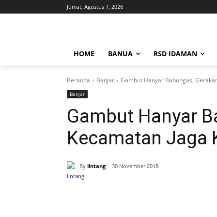
Jumat, Agustus 7, 2026
HOME
BANUA
RSD IDAMAN
Beranda
Banjar
Gambut Hanyar Babungas, Gerakan
Banjar
Gambut Hanyar B
Kecamatan Jaga 
By
lintang
30 November 2018
Bagikan