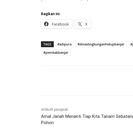
Bagikan ini:
Facebook
X
TAGS
#adipura
#dinaslingkunganhidupbanjar
#
#pemkabbanjar
Bagikan
Artikulli paraprak
Amal Jariah Menanti Tiap Kita Tanam Sebatan
Pohon