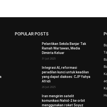
POPULAR POSTS
P
Pelantikan Sekda Banjar Tak
B
Ramah Wartawan, Media
T
Diminta Keluar
31 Juli 2025
B
B
Integrasi AI, reformasi
n
peradilan kunci untuk keadilan
Ka
a
yang dapat diakses: CJP Yahya
ad
Afridi
26 Juli 2025
K
H
Iran mengirim satelit
komunikasi Nahid-2 ke orbit
menggunakan roket Soyuz