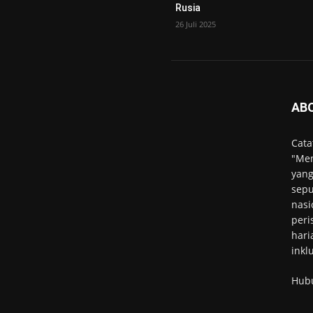
Rusia
26 Juli 2025
AB
Cata
"Men
yang
sepu
nasi
peri
hari
inkl
Hub