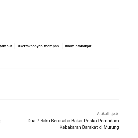
gambut
#kertakhanyar. #sampah
#kominfobanjar
Artikulli tjetër
g
Dua Pelaku Berusaha Bakar Posko Pemadam
Kebakaran Barakat di Murung