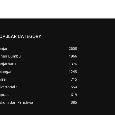
OPULAR CATEGORY
anjar
2608
anah Bumbu
1966
anjarbaru
1376
alangan
1243
lsel
715
vertorial2
654
apuas
619
ukum dan Peristiwa
385