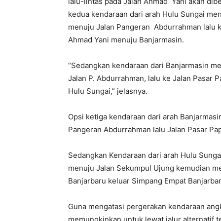
lalu-lintas pada Jalan Ahmad Yani akan dib
kedua kendaraan dari arah Hulu Sungai menu
menuju Jalan Pangeran Abdurrahman lalu ke 
Ahmad Yani menuju Banjarmasin.
“Sedangkan kendaraan dari Banjarmasin me
Jalan P. Abdurrahman, lalu ke Jalan Pasar
Hulu Sungai,” jelasnya.
Opsi ketiga kendaraan dari arah Banjarmasin
Pangeran Abdurrahman lalu Jalan Pasar Pa
Sedangkan Kendaraan dari arah Hulu Sungai
menuju Jalan Sekumpul Ujung kemudian me
Banjarbaru keluar Simpang Empat Banjarba
Guna mengatasi pergerakan kendaraan angku
memungkinkan untuk lewat jalur alternatif 