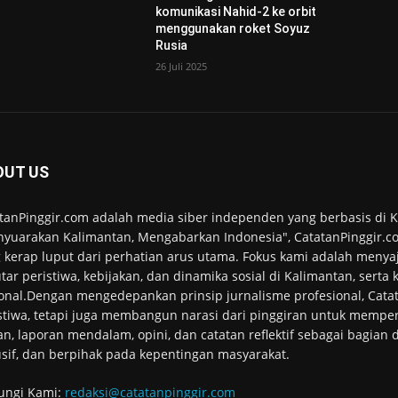
komunikasi Nahid-2 ke orbit
menggunakan roket Soyuz
Rusia
26 Juli 2025
OUT US
tanPinggir.com adalah media siber independen yang berbasis di
yuarakan Kalimantan, Mengabarkan Indonesia", CatatanPinggir.co
 kerap luput dari perhatian arus utama. Fokus kami adalah menyaj
tar peristiwa, kebijakan, dan dinamika sosial di Kalimantan, serta
onal.Dengan mengedepankan prinsip jurnalisme profesional, Cata
stiwa, tetapi juga membangun narasi dari pinggiran untuk memper
an, laporan mendalam, opini, dan catatan reflektif sebagai bagian
usif, dan berpihak pada kepentingan masyarakat.
ungi Kami:
redaksi@catatanpinggir.com