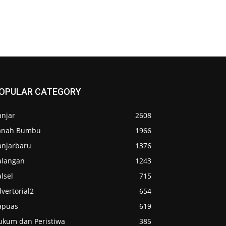
OPULAR CATEGORY
anjar
2608
anah Bumbu
1966
anjarbaru
1376
alangan
1243
lsel
715
vertorial2
654
apuas
619
ukum dan Peristiwa
385