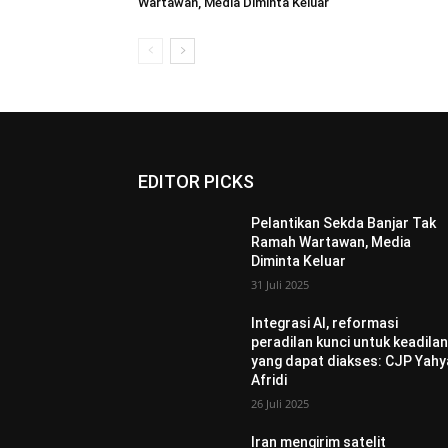
Wartawan, Media Diminta Keluar
EDITOR PICKS
Pelantikan Sekda Banjar Tak
Ramah Wartawan, Media
Diminta Keluar
31 Juli 2025
Integrasi AI, reformasi
peradilan kunci untuk keadila
yang dapat diakses: CJP Yahy
Afridi
26 Juli 2025
Iran mengirim satelit