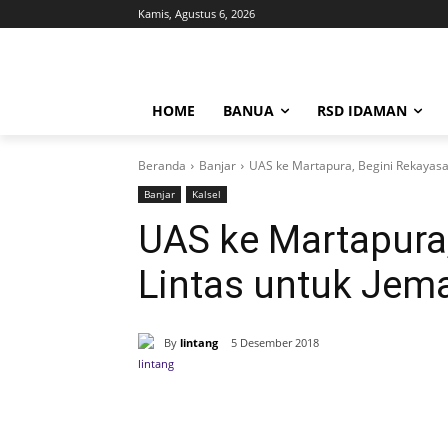
Kamis, Agustus 6, 2026
HOME
BANUA
RSD IDAMAN
Beranda
Banjar
UAS ke Martapura, Begini Rekayasa
Banjar
Kalsel
UAS ke Martapura,
Lintas untuk Jem
By
lintang
5 Desember 2018
Bagikan