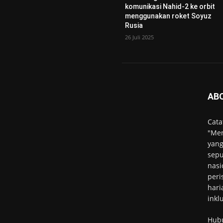
komunikasi Nahid-2 ke orbit
menggunakan roket Soyuz
Rusia
26 Juli 2025
AB
Cata
"Men
yang
sepu
nasi
peri
hari
inkl
Hub