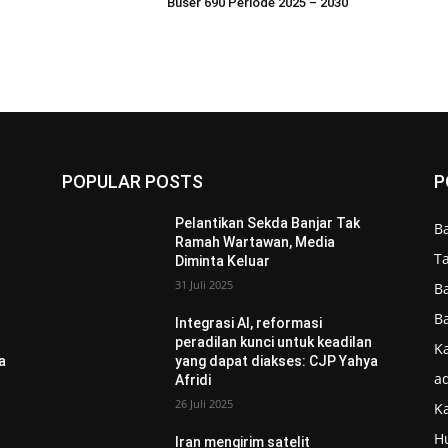
Buser 690 Periode 2025 – 2030
POPULAR POSTS
P
Pelantikan Sekda Banjar Tak
B
Ramah Wartawan, Media
T
Diminta Keluar
31 Juli 2025
B
B
Integrasi AI, reformasi
n
peradilan kunci untuk keadilan
Ka
a
yang dapat diakses: CJP Yahya
ad
Afridi
26 Juli 2025
K
H
Iran mengirim satelit