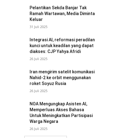
Pelantikan Sekda Banjar Tak
Ramah Wartawan, Media Diminta
Keluar
31 Juli 2025
Integrasi AI, reformasi peradilan
kunci untuk keadilan yang dapat
diakses: CJP Yahya Afridi
26 Juli 2025
Iran mengirim satelit komunikasi
Nahid-2 ke orbit menggunakan
roket Soyuz Rusia
26 Juli 2025
NOA Mengungkap Asisten AI,
Memperluas Akses Bahasa
Untuk Meningkatkan Partisipasi
Warga Negara
26 Juli 2025