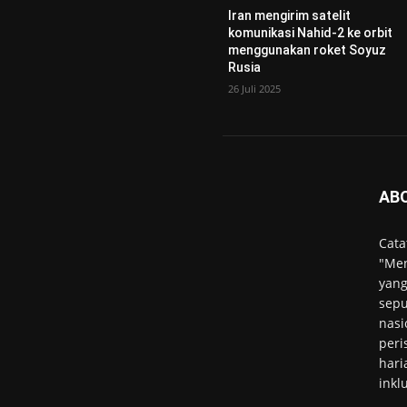
Iran mengirim satelit
komunikasi Nahid-2 ke orbit
menggunakan roket Soyuz
Rusia
26 Juli 2025
AB
Cata
"Men
yang
sepu
nasi
peri
hari
inkl