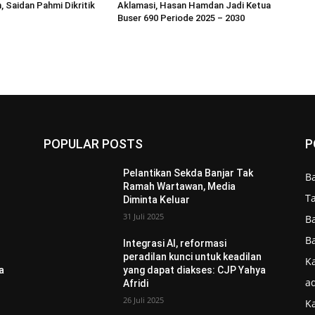
, Saidan Pahmi Dikritik
Aklamasi, Hasan Hamdan Jadi Ketua
Buser 690 Periode 2025 – 2030
POPULAR POSTS
P
Pelantikan Sekda Banjar Tak
B
Ramah Wartawan, Media
T
Diminta Keluar
31 Juli 2025
B
B
Integrasi AI, reformasi
n
peradilan kunci untuk keadilan
Ka
a
yang dapat diakses: CJP Yahya
ad
Afridi
26 Juli 2025
K