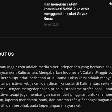
H
Iran mengirim satelit
komunikasi Nahid-2 ke orbit
menggunakan roket Soyuz
Rusia
26 Juli 2025
OUT US
tanPinggir.com adalah media siber independen yang berbasis di
yuarakan Kalimantan, Mengabarkan Indonesia", CatatanPinggir.co
 kerap luput dari perhatian arus utama. Fokus kami adalah menyaj
tar peristiwa, kebijakan, dan dinamika sosial di Kalimantan, serta
onal.Dengan mengedepankan prinsip jurnalisme profesional, Cata
stiwa, tetapi juga membangun narasi dari pinggiran untuk memper
an, laporan mendalam, opini, dan catatan reflektif sebagai bagian
usif, dan berpihak pada kepentingan masyarakat.