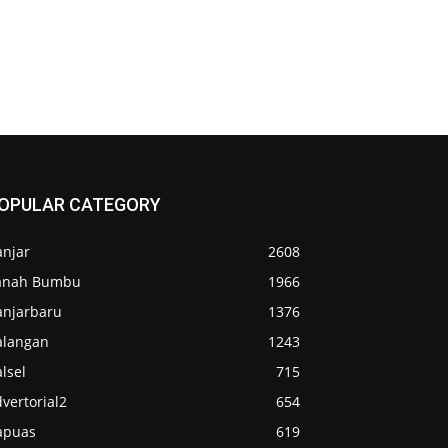
OPULAR CATEGORY
anjar
2608
anah Bumbu
1966
anjarbaru
1376
alangan
1243
lsel
715
vertorial2
654
apuas
619