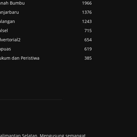
anah Bumbu
1966
anjarbaru
1376
alangan
1243
lsel
715
vertorial2
654
apuas
619
ukum dan Peristiwa
385
 Kalimantan Selatan. Mengusung semangat