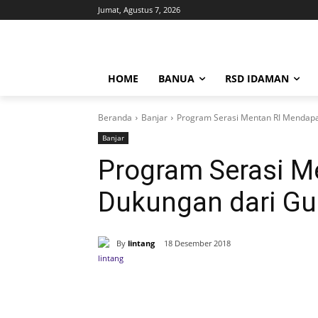
Jumat, Agustus 7, 2026
HOME
BANUA
RSD IDAMAN
Beranda
Banjar
Program Serasi Mentan RI Mendapat
Banjar
Program Serasi M
Dukungan dari Gur
By
lintang
18 Desember 2018
Bagikan