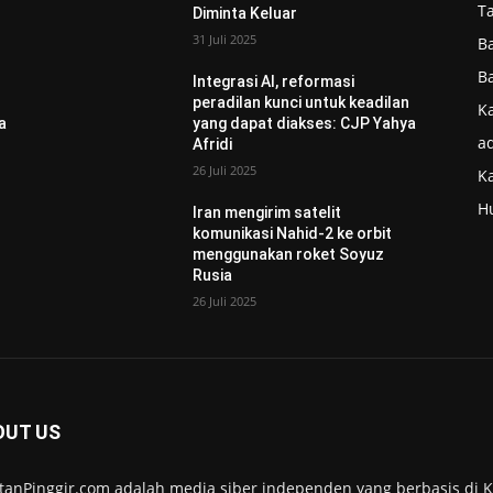
T
Diminta Keluar
31 Juli 2025
B
B
Integrasi AI, reformasi
n
peradilan kunci untuk keadilan
Ka
a
yang dapat diakses: CJP Yahya
ad
Afridi
26 Juli 2025
K
H
Iran mengirim satelit
komunikasi Nahid-2 ke orbit
menggunakan roket Soyuz
Rusia
26 Juli 2025
OUT US
tanPinggir.com adalah media siber independen yang berbasis di