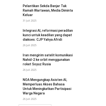
Pelantikan Sekda Banjar Tak
Ramah Wartawan, Media Diminta
Keluar
31 Juli 2025
Integrasi AI, reformasi peradilan
kunci untuk keadilan yang dapat
diakses: CJP Yahya Afridi
26 Juli 2025
Iran mengirim satelit komunikasi
Nahid-2 ke orbit menggunakan
roket Soyuz Rusia
26 Juli 2025
NOA Mengungkap Asisten AI,
Memperluas Akses Bahasa
Untuk Meningkatkan Partisipasi
Warga Negara
26 Juli 2025