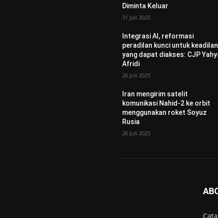
Diminta Keluar
31 Juli 2025
Integrasi AI, reformasi
peradilan kunci untuk keadila
yang dapat diakses: CJP Yahy
Afridi
26 Juli 2025
Iran mengirim satelit
komunikasi Nahid-2 ke orbit
menggunakan roket Soyuz
Rusia
26 Juli 2025
AB
Cata