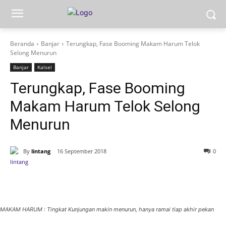
Beranda
Banjar
Terungkap, Fase Booming Makam Harum Telok
Selong Menurun
Banjar
Kalsel
Terungkap, Fase Booming
Makam Harum Telok Selong
Menurun
By
lintang
16 September 2018
0
MAKAM HARUM : Tingkat Kunjungan makin menurun, hanya ramai tiap akhir pekan