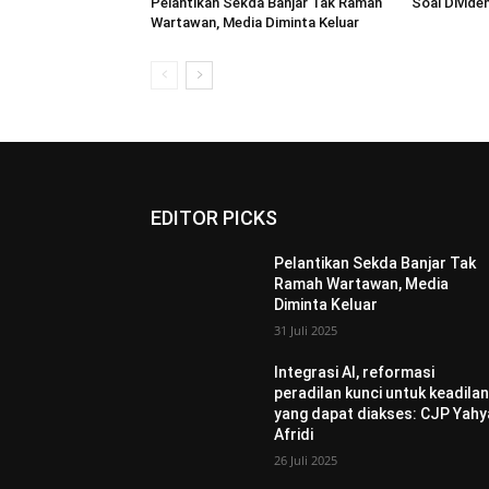
Pelantikan Sekda Banjar Tak Ramah
Soal Dividen
Wartawan, Media Diminta Keluar
EDITOR PICKS
Pelantikan Sekda Banjar Tak
Ramah Wartawan, Media
Diminta Keluar
31 Juli 2025
Integrasi AI, reformasi
peradilan kunci untuk keadila
yang dapat diakses: CJP Yahy
Afridi
26 Juli 2025