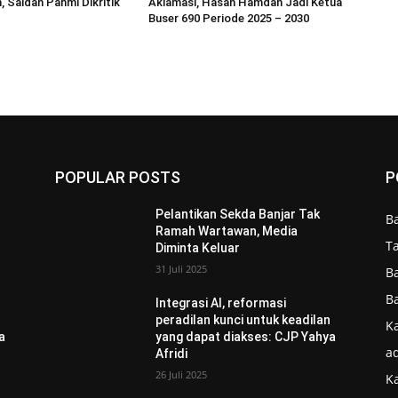
, Saidan Pahmi Dikritik
Aklamasi, Hasan Hamdan Jadi Ketua
Buser 690 Periode 2025 – 2030
POPULAR POSTS
P
Pelantikan Sekda Banjar Tak
B
Ramah Wartawan, Media
T
Diminta Keluar
31 Juli 2025
B
B
Integrasi AI, reformasi
n
peradilan kunci untuk keadilan
Ka
a
yang dapat diakses: CJP Yahya
ad
Afridi
26 Juli 2025
K