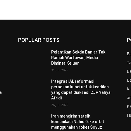
POPULAR POSTS
P
Pelantikan Sekda Banjar Tak
B
Ramah Wartawan, Media
T
Diminta Keluar
31 Juli 2025
B
B
Integrasi AI, reformasi
n
peradilan kunci untuk keadilan
Ka
a
yang dapat diakses: CJP Yahya
ad
Afridi
26 Juli 2025
K
H
Iran mengirim satelit
komunikasi Nahid-2 ke orbit
menggunakan roket Soyuz