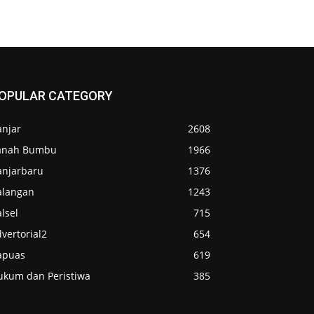
OPULAR CATEGORY
anjar
2608
anah Bumbu
1966
anjarbaru
1376
alangan
1243
lsel
715
vertorial2
654
apuas
619
ukum dan Peristiwa
385