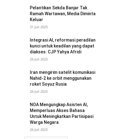
Pelantikan Sekda Banjar Tak
Ramah Wartawan, Media Diminta
Keluar
31 Juli 2025
Integrasi AI, reformasi peradilan
kunci untuk keadilan yang dapat
diakses: CJP Yahya Afridi
26 Juli 2025
Iran mengirim satelit komunikasi
Nahid-2 ke orbit menggunakan
roket Soyuz Rusia
26 Juli 2025
NOA Mengungkap Asisten AI,
Memperluas Akses Bahasa
Untuk Meningkatkan Partisipasi
Warga Negara
26 Juli 2025