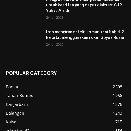
untuk keadilan yang dapat diakses: CJP
Yahya Afridi
26 Juli 2025
Iran mengirim satelit komunikasi Nahid-2
ke orbit menggunakan roket Soyuz Rusia
26 Juli 2025
POPULAR CATEGORY
Banjar
2608
Tanah Bumbu
1966
Banjarbaru
1376
Balangan
1243
Kalsel
715
advertorial2
654