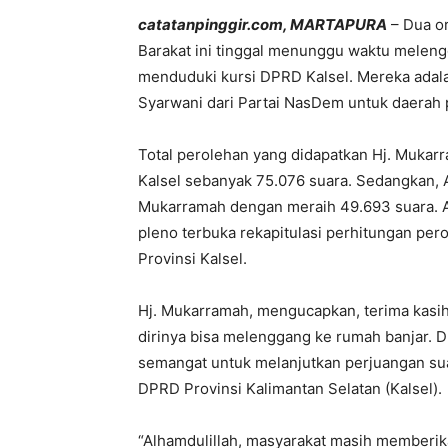
catatanpinggir.com, MARTAPURA
– Dua or
Barakat ini tinggal menunggu waktu melengg
menduduki kursi DPRD Kalsel. Mereka adala
Syarwani dari Partai NasDem untuk daerah pe
Total perolehan yang didapatkan Hj. Mukarra
Kalsel sebanyak 75.076 suara. Sedangkan,
Mukarramah dengan meraih 49.693 suara. A
pleno terbuka rekapitulasi perhitungan per
Provinsi Kalsel.
Hj. Mukarramah, mengucapkan, terima kasi
dirinya bisa melenggang ke rumah banjar. 
semangat untuk melanjutkan perjuangan suar
DPRD Provinsi Kalimantan Selatan (Kalsel).
“Alhamdulillah, masyarakat masih memberi