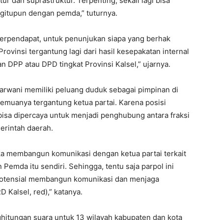
r dan suprastruktur. Terpenting, sekali lagi bisa
gitupun dengan pemda,” tuturnya.
 berpendapat, untuk penunjukan siapa yang berhak
ovinsi tergantung lagi dari hasil kesepakatan internal
an DPP atau DPD tingkat Provinsi Kalsel,” ujarnya.
arwani memiliki peluang duduk sebagai pimpinan di
emuanya tergantung ketua partai. Karena posisi
bisa dipercaya untuk menjadi penghubung antara fraksi
erintah daerah.
gka membangun komunikasi dengan ketua partai terkait
 Pemda itu sendiri. Sehingga, tentu saja parpol ini
rpotensial membangun komunikasi dan menjaga
 Kalsel, red),” katanya.
ghitungan suara untuk 13 wilayah kabupaten dan kota