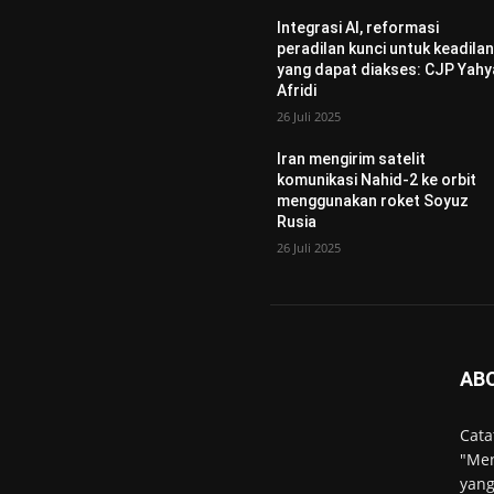
Integrasi AI, reformasi
peradilan kunci untuk keadila
yang dapat diakses: CJP Yahy
Afridi
26 Juli 2025
Iran mengirim satelit
komunikasi Nahid-2 ke orbit
menggunakan roket Soyuz
Rusia
26 Juli 2025
AB
Cata
"Men
yang