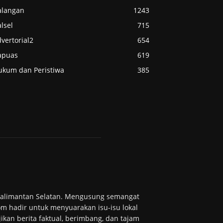
alangan
1243
lsel
715
vertorial2
654
apuas
619
ukum dan Peristiwa
385
 Kalimantan Selatan. Mengusung semangat
m hadir untuk menyuarakan isu-isu lokal
ikan berita faktual, berimbang, dan tajam