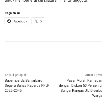
untuk memper erat tali silaturahmi antar anggota.
Bagikan ini:
Facebook
X
Artikulli paraprak
Artikulli tjetër
Bapemperda Banjarbaru
Pasar Murah Ramadan
Segera Bahas Raperda RPJP
dengan Diskon 50 Persen di
2025-2045
Sungai Rangas Ulu Diserbu
Warga