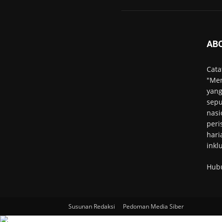
AB
Cata
"Men
yang
sepu
nasi
peri
hari
inkl
Hub
Susunan Redaksi
Pedoman Media Siber