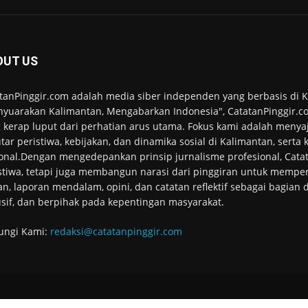
OUT US
tanPinggir.com adalah media siber independen yang berbasis di
yuarakan Kalimantan, Mengabarkan Indonesia", CatatanPinggir.co
 kerap luput dari perhatian arus utama. Fokus kami adalah menyaj
tar peristiwa, kebijakan, dan dinamika sosial di Kalimantan, serta
onal.Dengan mengedepankan prinsip jurnalisme profesional, Cata
stiwa, tetapi juga membangun narasi dari pinggiran untuk memper
an, laporan mendalam, opini, dan catatan reflektif sebagai bagian
usif, dan berpihak pada kepentingan masyarakat.
ungi Kami:
redaksi@catatanpinggir.com