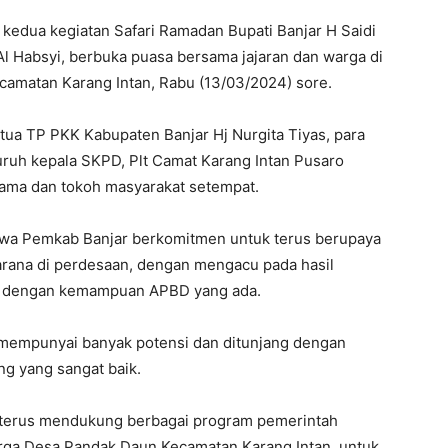
i kedua kegiatan Safari Ramadan Bupati Banjar H Saidi
l Habsyi, berbuka puasa bersama jajaran dan warga di
amatan Karang Intan, Rabu (13/03/2024) sore.
etua TP PKK Kabupaten Banjar Hj Nurgita Tiyas, para
luruh kepala SKPD, Plt Camat Karang Intan Pusaro
ulama dan tokoh masyarakat setempat.
hwa Pemkab Banjar berkomitmen untuk terus berupaya
ana di perdesaan, dengan mengacu pada hasil
i dengan kemampuan APBD yang ada.
 mempunyai banyak potensi dan ditunjang dengan
g yang sangat baik.
t terus mendukung berbagai program pemerintah
arga Desa Pandak Daun Kecamatan Karang Intan, untuk