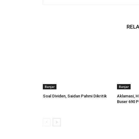
RELA
Banjar
Banjar
Soal Dividen, Saidan Pahmi Dikritik
Aklamasi, 
Buser 690 P