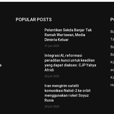
POPULAR POSTS
P
Pelantikan Sekda Banjar Tak
B
Ramah Wartawan, Media
T
Diminta Keluar
31 Juli 2025
B
B
Integrasi AI, reformasi
n
peradilan kunci untuk keadilan
Ka
a
yang dapat diakses: CJP Yahya
ad
Afridi
26 Juli 2025
K
H
Iran mengirim satelit
komunikasi Nahid-2 ke orbit
menggunakan roket Soyuz
Rusia
26 Juli 2025