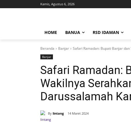
Kamis, Agustus 6, 2026
HOME
BANUA
RSD IDAMAN
Beranda
Banjar
Safari Ramadan: Bupati Banjar dan
Banjar
Safari Ramadan: B
Wakilnya Serahka
Darussalamah Kar
By
lintang
14 Maret 2024
Bagikan