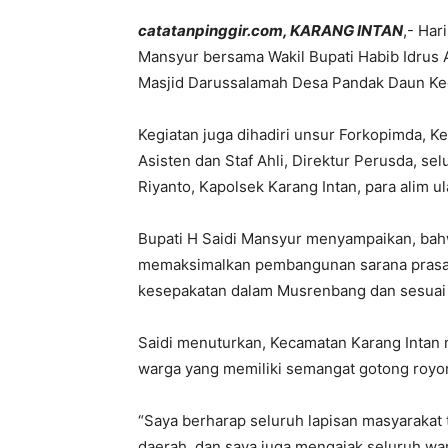
catatanpinggir.com, KARANG INTAN
,- Har
Mansyur bersama Wakil Bupati Habib Idrus A
Masjid Darussalamah Desa Pandak Daun Kec
Kegiatan juga dihadiri unsur Forkopimda, K
Asisten dan Staf Ahli, Direktur Perusda, se
Riyanto, Kapolsek Karang Intan, para alim 
Bupati H Saidi Mansyur menyampaikan, ba
memaksimalkan pembangunan sarana prasar
kesepakatan dalam Musrenbang dan sesua
Saidi menuturkan, Kecamatan Karang Intan
warga yang memiliki semangat gotong royon
“Saya berharap seluruh lapisan masyaraka
daerah, dan saya juga mengajak seluruh w