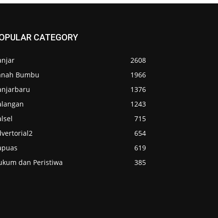
OPULAR CATEGORY
anjar
2608
anah Bumbu
1966
anjarbaru
1376
alangan
1243
lsel
715
vertorial2
654
apuas
619
ukum dan Peristiwa
385