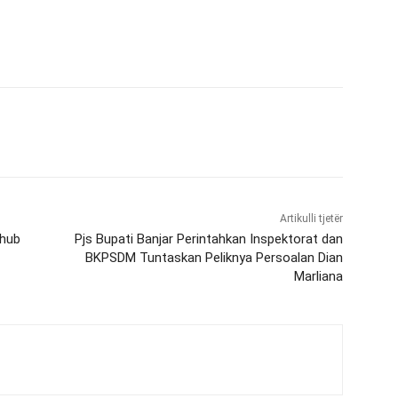
Artikulli tjetër
shub
Pjs Bupati Banjar Perintahkan Inspektorat dan
BKPSDM Tuntaskan Peliknya Persoalan Dian
Marliana