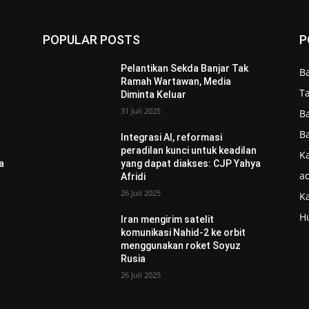
POPULAR POSTS
P
Pelantikan Sekda Banjar Tak
B
Ramah Wartawan, Media
T
Diminta Keluar
31 Juli 2025
B
B
Integrasi AI, reformasi
n
peradilan kunci untuk keadilan
Ka
a
yang dapat diakses: CJP Yahya
ad
Afridi
26 Juli 2025
K
H
Iran mengirim satelit
komunikasi Nahid-2 ke orbit
menggunakan roket Soyuz
Rusia
26 Juli 2025