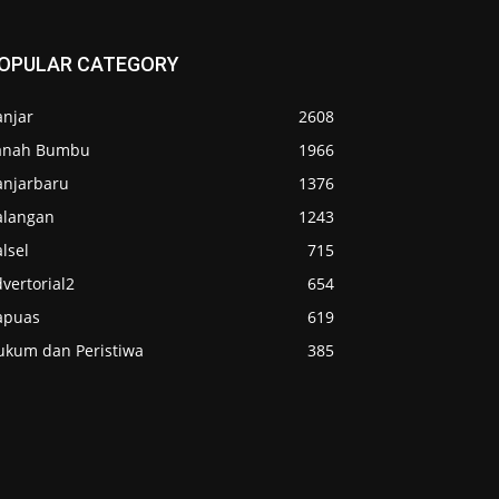
OPULAR CATEGORY
anjar
2608
anah Bumbu
1966
anjarbaru
1376
alangan
1243
lsel
715
vertorial2
654
apuas
619
ukum dan Peristiwa
385