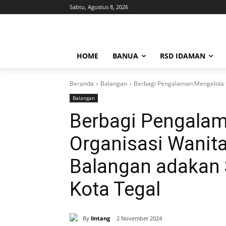
Sabtu, Agustus 8, 2026
HOME
BANUA
RSD IDAMAN
Beranda
Balangan
Berbagi Pengalaman Mengelola O
Balangan
Berbagi Pengala
Organisasi Wanit
Balangan adakan 
Kota Tegal
By
lintang
2 November 2024