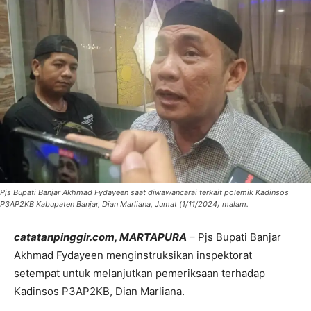
Pjs Bupati Banjar Akhmad Fydayeen saat diwawancarai terkait polemik Kadinsos
P3AP2KB Kabupaten Banjar, Dian Marliana, Jumat (1/11/2024) malam.
catatanpinggir.com, MARTAPURA
– Pjs Bupati Banjar
Akhmad Fydayeen menginstruksikan inspektorat
setempat untuk melanjutkan pemeriksaan terhadap
Kadinsos P3AP2KB, Dian Marliana.