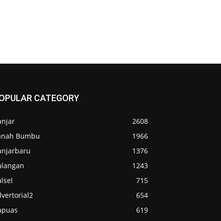
OPULAR CATEGORY
anjar
2608
anah Bumbu
1966
anjarbaru
1376
alangan
1243
lsel
715
vertorial2
654
apuas
619