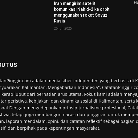
H
Iran mengirim satelit
komunikasi Nahid-2 ke orbit
menggunakan roket Soyuz
Rusia
26 Juli 2025
OUT US
tanPinggir.com adalah media siber independen yang berbasis di
yuarakan Kalimantan, Mengabarkan Indonesia", CatatanPinggir.co
 kerap luput dari perhatian arus utama. Fokus kami adalah menyaj
tar peristiwa, kebijakan, dan dinamika sosial di Kalimantan, serta
onal.Dengan mengedepankan prinsip jurnalisme profesional, Cata
stiwa, tetapi juga membangun narasi dari pinggiran untuk memper
an, laporan mendalam, opini, dan catatan reflektif sebagai bagian
usif, dan berpihak pada kepentingan masyarakat.