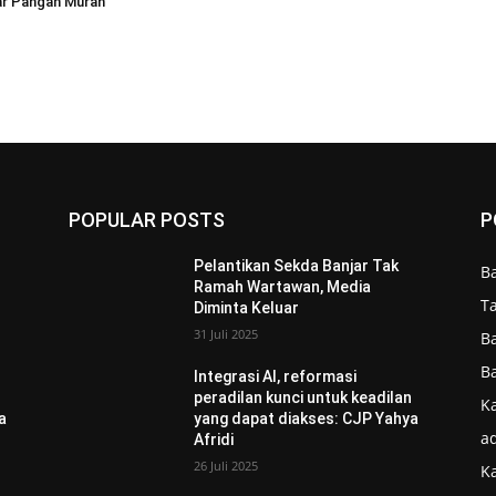
ar Pangan Murah
POPULAR POSTS
P
Pelantikan Sekda Banjar Tak
B
Ramah Wartawan, Media
T
Diminta Keluar
31 Juli 2025
B
B
Integrasi AI, reformasi
n
peradilan kunci untuk keadilan
Ka
a
yang dapat diakses: CJP Yahya
ad
Afridi
26 Juli 2025
K