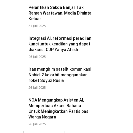
Pelantikan Sekda Banjar Tak
Ramah Wartawan, Media Diminta
Keluar
31 Juli 2025
Integrasi AI, reformasi peradilan
kunci untuk keadilan yang dapat
diakses: CJP Yahya Afridi
26 Juli 2025
Iran mengirim satelit komunikasi
Nahid-2 ke orbit menggunakan
roket Soyuz Rusia
26 Juli 2025
NOA Mengungkap Asisten AI,
Memperluas Akses Bahasa
Untuk Meningkatkan Partisipasi
Warga Negara
26 Juli 2025