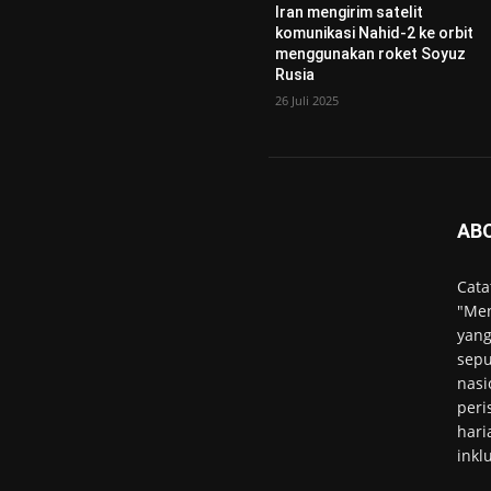
Iran mengirim satelit
komunikasi Nahid-2 ke orbit
menggunakan roket Soyuz
Rusia
26 Juli 2025
AB
Cata
"Men
yang
sepu
nasi
peri
hari
inkl