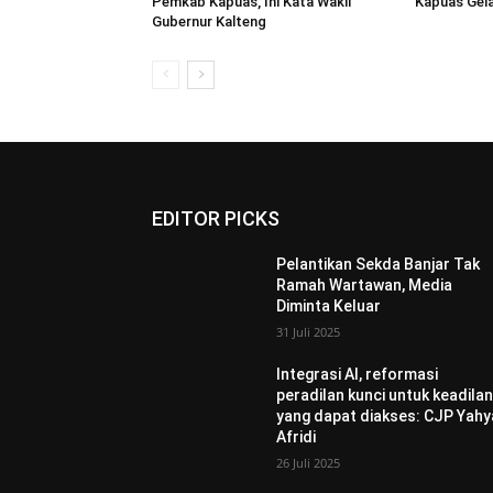
Pemkab Kapuas, Ini Kata Wakil
Kapuas Gel
Gubernur Kalteng
EDITOR PICKS
Pelantikan Sekda Banjar Tak
Ramah Wartawan, Media
Diminta Keluar
31 Juli 2025
Integrasi AI, reformasi
peradilan kunci untuk keadila
yang dapat diakses: CJP Yahy
Afridi
26 Juli 2025